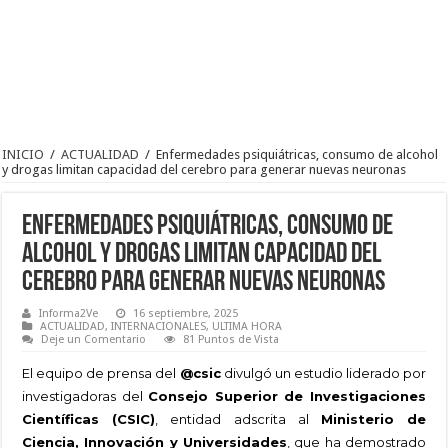
INICIO
/
ACTUALIDAD
/
Enfermedades psiquiátricas, consumo de alcohol
y drogas limitan capacidad del cerebro para generar nuevas neuronas
Enfermedades psiquiátricas, consumo de
alcohol y drogas limitan capacidad del
cerebro para generar nuevas neuronas
Informa2Ve
16 septiembre, 2025
ACTUALIDAD
,
INTERNACIONALES
,
ULTIMA HORA
Deje un Comentario
81 Puntos de Vista
El equipo de prensa del
@csic
divulgó un estudio liderado por
investigadoras del
Consejo Superior de Investigaciones
Científicas (CSIC)
, entidad adscrita al
Ministerio de
Ciencia, Innovación y Universidades
, que ha demostrado