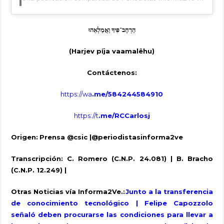
הַרְחֶב־פִּיךָ
וַאֲמַלְאֵהוּ
(Harjev píja vaamalêhu)
Contáctenos:
https://wa
.me/584244584910
https://t
.me/RCCarlosj
Origen:
Prensa @csic
|@periodistasinforma2ve
Transcripción: C. Romero (C.N.P. 24.081) | B. Bracho
(C.N.P. 12.249) |
Otras Noticias vía Informa2Ve.:
Junto a la transferencia
de conocimiento tecnológico | Felipe Capozzolo
señaló deben procurarse las condiciones para llevar a