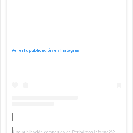
Ver esta publicación en Instagram
Una publicación compartida de Periodistas Informa2Ve (Alterna) (@periodistasinforma2ve)