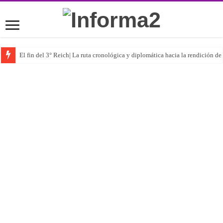
El fin del 3° Reich| La ruta cronológica y diplomática hacia la rendición 