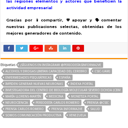
las regiones elementos y actores que beneficien la
actividad empresarial
Gracias por
📱
compartir,
💙
apoyar y
🗣
️comentar
nuestras publicaciones selectas, obtenidas de los
mejores generadores de contenido.
Etiquetas
¡SÍGUENOS EN INSTAGRAM! @PERIODISTASINFORMA2VE
ALCOHOL Y DROGAS LIMITAN CAPACIDAD DEL CEREBRO
CSIC-UAM)
ENFERMEDADES PSIQUIÁTRICAS
ESPAÑA
IMPIDEN GENERAR NUEVAS NEURONAS
INDEXA PORTAL
INVESTIGADORA DEL CENTRO DE BIOLOGÍA MOLECULAR SEVERO OCHOA (CBM
MARÍA LLORENS-MARTÍN
MEDICINA
MONETIZA PORTAL
NEUROCIENCIA
PERIODISTA CARLOS ROMERO
PRENSA @CSIC
PRENSA CARLOS ROMERO
PRENSA INFORMA2VE
SALUD
SOMOS COMUNICACIÓN PRODUCTIVA
VENEZUELA