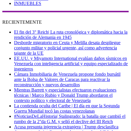
INMUEBLES
RECIENTEMENTE
El fin del 3° Reich| La ruta cronológica y diplomática hacia la
rendición de Alemania en 1945
Desborde migratorio en Ceuta y Melilla desata despliegue
conjunto militar y policial urgente, así como advertencia
tajante de la UE
EE.UU. y Miyamoto International evalúan daños sísmicos en
Venezuela con inteligencia artificial y equipo especializado de
ingenieros
Cámara Inmobiliaria de Venezuela propone fondo bursátil
ante la Bolsa de Valores de Caracas para reactivar la
reconstrucción y nuevos desarrollos
Mientras Barrett y especialistas efectuaron evaluaciones
técnicas | Marco Rubio y Donald Trump abordaron el
contexto político y electoral de Venezuela
La contienda oculta del Caribe | El día en que la Segunda
Guerra Mundial tocó las costas venezolanas
#NoticiasDeLaHistoria| Stalingrado: la batalla que cambió el
rumbo de la 2°da G.M. y selló el declive del III Reich
Acusa presunta injerencia extranjera | Trump desclasifica