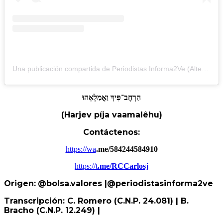
Una publicación compartida de Periodistas Informa2Ve (Alterna) (@periodistasinforma2ve)
הַרְחֶב־פִּיךָ
וַאֲמַלְאֵהוּ
(Harjev píja vaamalêhu)
Contáctenos:
https://wa
.me/584244584910
https://t
.me/RCCarlosj
Origen:
@bolsa.valores
|@periodistasinforma2ve
Transcripción: C. Romero (C.N.P. 24.081) | B.
Bracho (C.N.P. 12.249) |