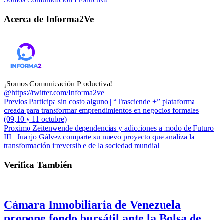
Acerca de Informa2Ve
¡Somos Comunicación Productiva!
@https://twitter.com/Informa2ve
Previos
Participa sin costo alguno | “Trasciende +” plataforma
creada para transformar emprendimientos en negocios formales
(09,10 y 11 octubre)
Proximo
Zeitenwende dependencias y adicciones a modo de Futuro
III | Juanjo Gálvez comparte su nuevo proyecto que analiza la
transformación irreversible de la sociedad mundial
Verifica También
Cámara Inmobiliaria de Venezuela
propone fondo bursátil ante la Bolsa de