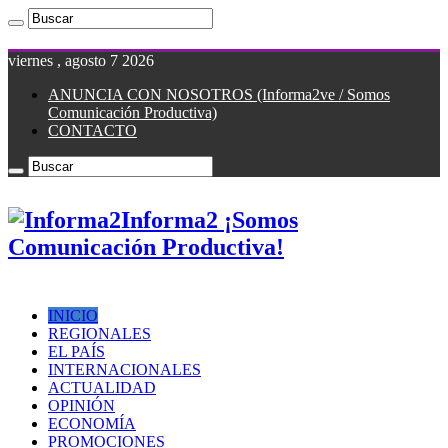
viernes , agosto 7 2026
ANUNCIA CON NOSOTROS (Informa2ve / Somos
Comunicación Productiva)
CONTACTO
Informa2 ¡Somos
Comunicación Productiva!
INICIO
REGIONALES
EL PAÍS
INTERNACIONALES
ACTUALIDAD
OPINIÓN
ECONOMÍA
PROMOCIONES