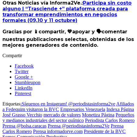
Otras Noticias vía Informa2Ve.:
Participa sin costo
alguno | “Trasciende +” plataforma creada para
transformar emprendimientos en negocios
formales (09,10 y 11 octubre)
Gracias por
📱
compartir,
💙
apoyar y
🗣
️comentar
nuestras publicaciones selectas, obtenidas de los
mejores generadores de contenido.
Compartir
Facebook
Twitter
Google +
Stumbleupon
LinkedIn
Pinterest
Etiquetas
¡Síguenos en Instagram! @periodistasinforma2ve
Afiliados
a Fedequim visitaron la BVC
Empresarios Venezuela
Indexa Página
José Grasso Vecchio
mercado de valores
Monetiza Página
Pequeños
y medianos industriales del sector químico
Periodista Carlos Romero
Prensa @bolsa.caracas
Prensa @periodistasinforma2Ve
Prensa
Carlos Romero
Prensa informadorve.com
Presidente de la BVC
Somos Comunicación Productiva