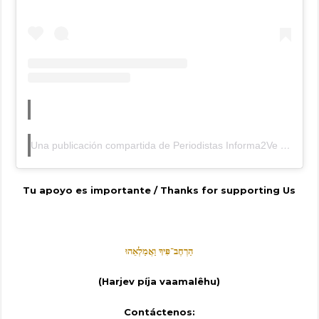
Una publicación compartida de Periodistas Informa2Ve (Alterna) (@periodistasinforma2ve)
Tu apoyo es importante / Thanks for supporting Us
הַרְחֶב־פִּיךָ וַאֲמַלְאֵהוּ
(Harjev píja vaamalêhu)
Contáctenos: