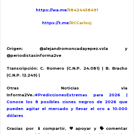
https://wa.me
/58424458491
https://t.me
/RCCarlosj
Origen:
@alejandromoncadayepez.vzla
y
@periodistasinforma2ve
Transcripción: C. Romero (C.N.P. 24.081) | B. Bracho
(C.N.P. 12.249) |
Otras Noticias vía
Informa2Ve.:
#PrediccionesExtremas para 2026 |
Conoce los 8 posibles cisnes negros de 2026 que
pueden agitar el mercado y llevar el oro a 10.000
dólares
Gracias por
📱
compartir,
💙
apoyar y
🗣
️comentar