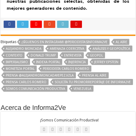
nuestras publicaciones selectas, obtenidas de los
mejores generadores de contenido.
Etiquetas
¡SÍGUENOS EN INSTAGRAM! @PERIODISTASINFORMA2VE
AL AIRE
ALEJANDRO MONCADA
AMENAZA COERCITIVA
ANÁLISIS Y GEOPOLÍTICA
CONTEXTO
DONALD TRUMP
ENTREVISTA
GEOPOL
IMPERIALISMO
INDEXA PORTAL
INJERENCIA
JEFFREY EPSTEIN
MONETIZA PORTAL
PERIODISTA CARLOS ROMERO
PRENSA @ALEJANDROMONCADAYEPEZ.VZLA
PRENSA AL AIRE
PRENSA CARLOS ROMERO
SOLICITA TU PROMORREPORTAJE DE INFORMA2VE
SOMOS COMUNICACIÓN PRODUCTIVA
VENEZUELA
Acerca de Informa2Ve
¡Somos Comunicación Productiva!