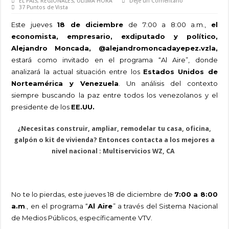
EL PAÍS
,
REGIONALES
,
ULTIMA HORA
Deje un Comentario
37 Puntos de Vista
Este jueves
18 de diciembre
de 7:00 a 8:00 a.m.,
el
economista, empresario, exdiputado y político,
Alejandro Moncada, @alejandromoncadayepez.vzla,
estará como invitado en el programa “Al Aire”, donde
analizará la actual situación entre los
Estados Unidos de
Norteamérica y Venezuela
. Un análisis del contexto
siempre buscando la paz entre todos los venezolanos y el
presidente de los
EE.UU.
¿Necesitas construir, ampliar, remodelar tu casa, oficina,
galpón o kit de vivienda? Entonces contacta a los mejores a
nivel nacional : Multiservicios WZ, CA
No te lo pierdas, este jueves 18 de diciembre de
7:00 a 8:00
a.m
., en el programa “
Al Aire
” a través del Sistema Nacional
de Medios Públicos, específicamente VTV.