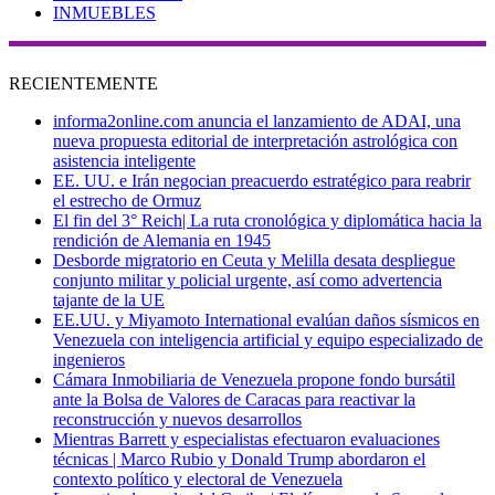
INMUEBLES
RECIENTEMENTE
informa2online.com anuncia el lanzamiento de ADAI, una
nueva propuesta editorial de interpretación astrológica con
asistencia inteligente
EE. UU. e Irán negocian preacuerdo estratégico para reabrir
el estrecho de Ormuz
El fin del 3° Reich| La ruta cronológica y diplomática hacia la
rendición de Alemania en 1945
Desborde migratorio en Ceuta y Melilla desata despliegue
conjunto militar y policial urgente, así como advertencia
tajante de la UE
EE.UU. y Miyamoto International evalúan daños sísmicos en
Venezuela con inteligencia artificial y equipo especializado de
ingenieros
Cámara Inmobiliaria de Venezuela propone fondo bursátil
ante la Bolsa de Valores de Caracas para reactivar la
reconstrucción y nuevos desarrollos
Mientras Barrett y especialistas efectuaron evaluaciones
técnicas | Marco Rubio y Donald Trump abordaron el
contexto político y electoral de Venezuela