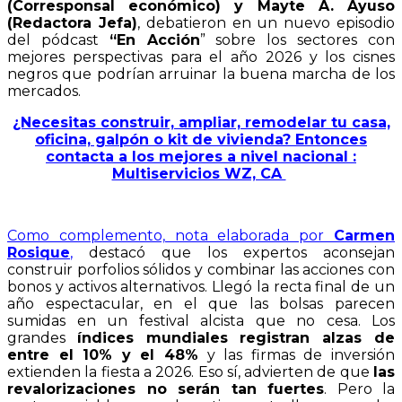
(Corresponsal económico) y Mayte A. Ayuso
(Redactora Jefa)
, debatieron en un nuevo episodio
del pódcast
“En Acción
” sobre los sectores con
mejores perspectivas para el año 2026 y los cisnes
negros que podrían arruinar la buena marcha de los
mercados.
¿Necesitas construir, ampliar, remodelar tu casa,
oficina, galpón o kit de vivienda? Entonces
contacta a los mejores a nivel nacional :
Multiservicios WZ, CA
Como complemento, nota elaborada por
Carmen
Rosique
,
destacó que los expertos aconsejan
construir porfolios sólidos y combinar las acciones con
bonos y activos alternativos. Llegó la recta final de un
año espectacular, en el que las bolsas parecen
sumidas en un festival alcista que no cesa. Los
grandes
índices mundiales registran alzas de
entre el 10% y el 48%
y las firmas de inversión
extienden la fiesta a 2026. Eso sí, advierten de que
las
revalorizaciones no serán tan fuertes
. Pero la