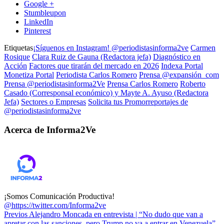
Google +
Stumbleupon
LinkedIn
Pinterest
Etiquetas
¡Síguenos en Instagram! @periodistasinforma2ve
Carmen
Rosique
Clara Ruiz de Gauna (Redactora jefa)
Diagnóstico en
Acción
Factores que tirarán del mercado en 2026
Indexa Portal
Monetiza Portal
Periodista Carlos Romero
Prensa @expansión_com
Prensa @periodistasinforma2Ve
Prensa Carlos Romero
Roberto
Casado (Corresponsal económico) y Mayte A. Ayuso (Redactora
Jefa)
Sectores o Empresas
Solicita tus Promorreportajes de
@periodistasinforma2ve
Acerca de Informa2Ve
¡Somos Comunicación Productiva!
@https://twitter.com/Informa2ve
Previos
Alejandro Moncada en entrevista | “No dudo que van a
apretar con las sanciones, pero Trump no va a entrar en Venezuela”