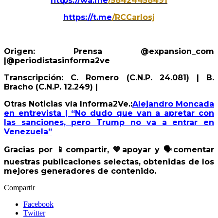
https://wa.me
/58424458491
https://t.me
/RCCarlosj
Origen: Prensa
@
expansion_com
|@periodistasinforma2ve
Transcripción: C. Romero (C.N.P. 24.081) | B.
Bracho (C.N.P. 12.249) |
Otras Noticias vía Informa2Ve.:
Alejandro Moncada
en entrevista | “No dudo que van a apretar con
las sanciones, pero Trump no va a entrar en
Venezuela”
Gracias por
📱
compartir,
💙
apoyar y
🗣
️comentar
nuestras publicaciones selectas, obtenidas de los
mejores generadores de contenido.
Compartir
Facebook
Twitter