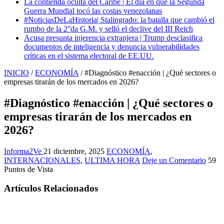
La contienda oculta del Caribe | El día en que la Segunda
Guerra Mundial tocó las costas venezolanas
#NoticiasDeLaHistoria| Stalingrado: la batalla que cambió el
rumbo de la 2°da G.M. y selló el declive del III Reich
Acusa presunta injerencia extranjera | Trump desclasifica
documentos de inteligencia y denuncia vulnerabilidades
críticas en el sistema electoral de EE.UU.
INICIO
/
ECONOMÍA
/
#Diagnóstico #enacción | ¿Qué sectores o
empresas tirarán de los mercados en 2026?
#Diagnóstico #enacción | ¿Qué sectores o
empresas tirarán de los mercados en
2026?
Informa2Ve
21 diciembre, 2025
ECONOMÍA
,
INTERNACIONALES
,
ULTIMA HORA
Deje un Comentario
59
Puntos de Vista
Artículos Relacionados