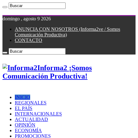
domingo , agosto 9 2026
ANUNCIA CON NOSOTROS (Informa2ve / Somos
Comunicación Productiva)
CONTACTO
Informa2 ¡Somos
Comunicación Productiva!
INICIO
REGIONALES
EL PAÍS
INTERNACIONALES
ACTUALIDAD
OPINIÓN
ECONOMÍA
PROMOCIONES