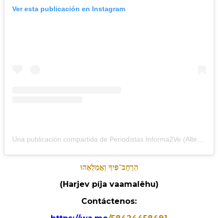
Ver esta publicación en Instagram
Una publicación compartida de Periodistas Informa2Ve (Alterna) (@periodistasinforma2ve)
הַרְחֶב־פִּיךָ וַאֲמַלְאֵהוּ
(Harjev píja vaamalêhu)
Contáctenos: