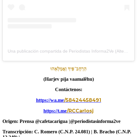
Una publicación compartida de Periodistas Informa2Ve (Alterna) (@periodistasinforma2ve)
הַרְחֶב־פִּיךָ
וַאֲמַלְאֵהוּ
(Harjev píja vaamalêhu)
Contáctenos:
/58424458491
https://wa.me
/RCCarlosj
https://t.me
Origen: Prensa @cafetacarigua |@periodistasinforma2ve
Transcripción: C. Romero (C.N.P. 24.081) | B. Bracho (C.N.P.