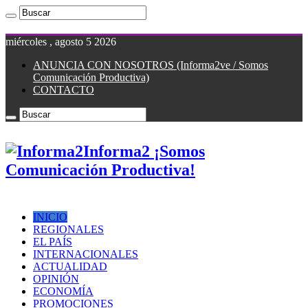
miércoles , agosto 5 2026
ANUNCIA CON NOSOTROS (Informa2ve / Somos
Comunicación Productiva)
CONTACTO
Informa2 ¡Somos
Comunicación Productiva!
INICIO
REGIONALES
EL PAÍS
INTERNACIONALES
ACTUALIDAD
OPINIÓN
ECONOMÍA
PROMOCIONES