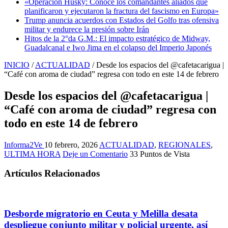
«Operación Husky: Conoce los comandantes aliados que
planificaron y ejecutaron la fractura del fascismo en Europa»
Trump anuncia acuerdos con Estados del Golfo tras ofensiva
militar y endurece la presión sobre Irán
Hitos de la 2°da G.M.: El impacto estratégico de Midway,
Guadalcanal e Iwo Jima en el colapso del Imperio Japonés
INICIO
/
ACTUALIDAD
/
Desde los espacios del @cafetacarigua |
“Café con aroma de ciudad” regresa con todo en este 14 de febrero
Desde los espacios del @cafetacarigua |
“Café con aroma de ciudad” regresa con
todo en este 14 de febrero
Informa2Ve
10 febrero, 2026
ACTUALIDAD
,
REGIONALES
,
ULTIMA HORA
Deje un Comentario
33 Puntos de Vista
Artículos Relacionados
Desborde migratorio en Ceuta y Melilla desata
despliegue conjunto militar y policial urgente, así