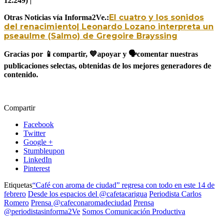
12.249) |
El cuatro y los sonidos
Otras Noticias vía Informa2Ve.:
del renacimiento| Leonardo Lozano interpreta un
pseaulme (Salmo) de Gregoire Brayssing
Gracias por
📱
compartir,
💙
apoyar y
🗣️
comentar nuestras
publicaciones selectas, obtenidas de los mejores generadores de
contenido.
Compartir
Facebook
Twitter
Google +
Stumbleupon
LinkedIn
Pinterest
Etiquetas
“Café con aroma de ciudad” regresa con todo en este 14 de
febrero
Desde los espacios del @cafetacarigua
Periodista Carlos
Romero
Prensa @cafeconaromadeciudad
Prensa
@periodistasinforma2Ve
Somos Comunicación Productiva