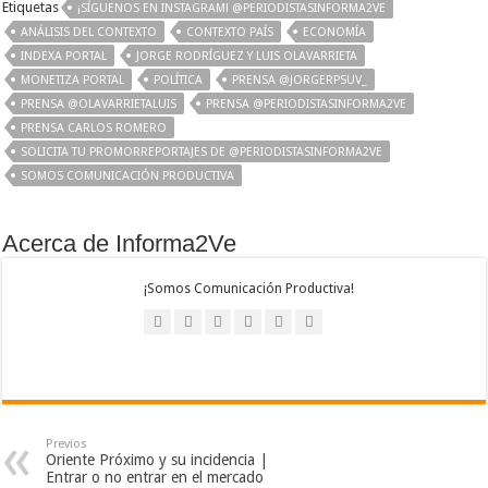
Etiquetas
¡SÍGUENOS EN INSTAGRAM! @PERIODISTASINFORMA2VE
ANÁLISIS DEL CONTEXTO
CONTEXTO PAÍS
ECONOMÍA
INDEXA PORTAL
JORGE RODRÍGUEZ Y LUIS OLAVARRIETA
MONETIZA PORTAL
POLÍTICA
PRENSA @JORGERPSUV_
PRENSA @OLAVARRIETALUIS
PRENSA @PERIODISTASINFORMA2VE
PRENSA CARLOS ROMERO
SOLICITA TU PROMORREPORTAJES DE @PERIODISTASINFORMA2VE
SOMOS COMUNICACIÓN PRODUCTIVA
Acerca de Informa2Ve
¡Somos Comunicación Productiva!
Previos
Oriente Próximo y su incidencia |
Entrar o no entrar en el mercado