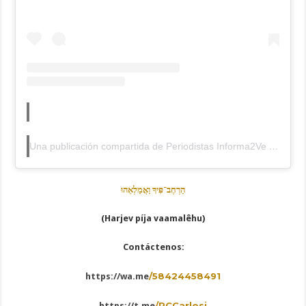
Una publicación compartida de Periodistas Informa2Ve (Alterna) (@periodistasinforma2ve)
הַרְחֶב־פִּיךָ
וַאֲמַלְאֵהוּ
(Harjev píja vaamalêhu)
Contáctenos:
/58424458491
https://wa.me
/RCCarlosj
https://t.me