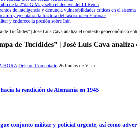
mbo de la 2°da G.M. y selló el declive del III Reich
entos de inteligencia y denuncia vulnerabilidades críticas en el sistem
aron y ejecutaron la fractura del fascismo en Europa»
itar y endurece la presión sobre Irán
ampa de Tucídides” | José Luis Cava analiza el contexto geoeconómico e
rampa de Tucídides” | José Luis Cava analiz
A HORA
Deje un Comentario
26 Puntos de Vista
a hacia la rendición de Alemania en 1945
gue conjunto militar y policial urgente, así como adver