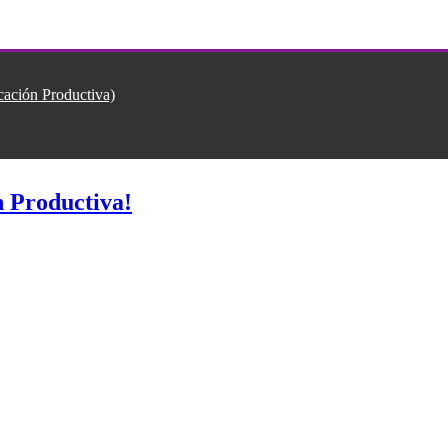
ión Productiva)
 Productiva!