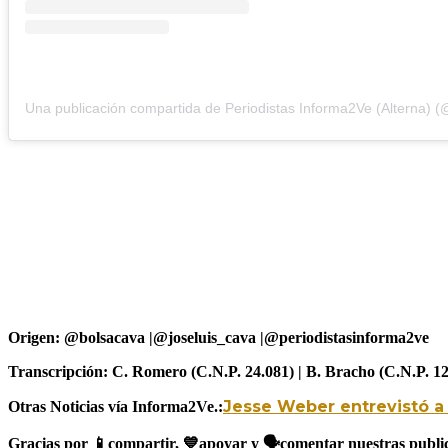
Origen: @bolsacava
|@joseluis_cava |@periodistasinforma2ve
Transcripción: C. Romero (C.N.P. 24.081) | B. Bracho (C.N.P. 12
Jesse Weber entrevistó a
Otras Noticias vía Informa2Ve.:
Gracias por
📱
compartir,
💙
apoyar y
🗣️
comentar nuestras public