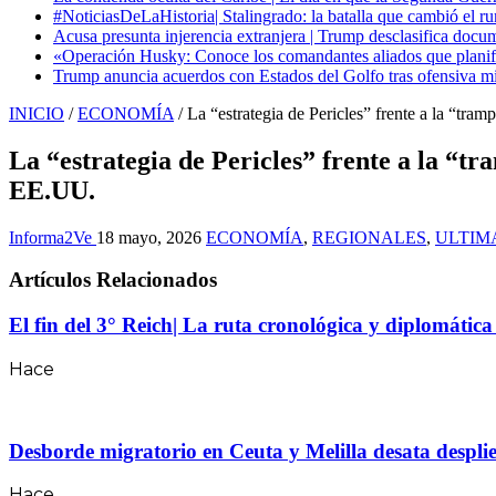
#NoticiasDeLaHistoria| Stalingrado: la batalla que cambió el ru
Acusa presunta injerencia extranjera | Trump desclasifica docum
«Operación Husky: Conoce los comandantes aliados que planific
Trump anuncia acuerdos con Estados del Golfo tras ofensiva mil
INICIO
/
ECONOMÍA
/
La “estrategia de Pericles” frente a la “tr
La “estrategia de Pericles” frente a la “t
EE.UU.
Informa2Ve
18 mayo, 2026
ECONOMÍA
,
REGIONALES
,
ULTIM
Artículos Relacionados
El fin del 3° Reich| La ruta cronológica y diplomátic
Hace
Desborde migratorio en Ceuta y Melilla desata desplie
Hace