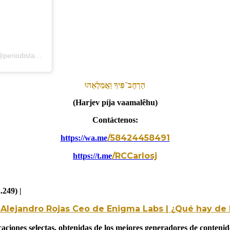
Una publicación compartida de Periodistas Informa2Ve (Alterna) (@periodistasinforma2ve)
הַרְחֶב־פִּיךָ
וַאֲמַלְאֵהוּ
(Harjev píja vaamalêhu)
Contáctenos:
/58424458491
https://wa.me
/RCCarlosj
https://t.me
.249) |
 Alejandro Rojas Ceo de Enigma Labs | ¿Qué hay de 
aciones selectas, obtenidas de los mejores generadores de contenid