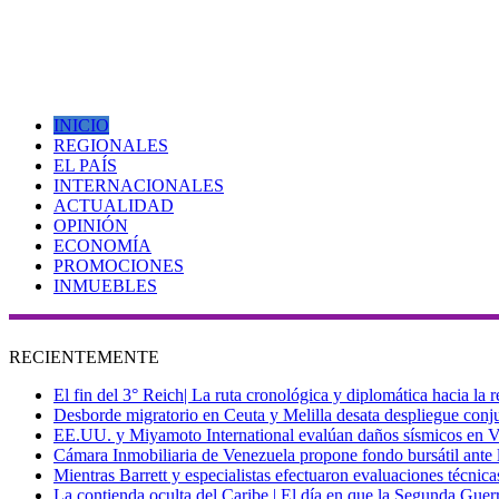
INICIO
REGIONALES
EL PAÍS
INTERNACIONALES
ACTUALIDAD
OPINIÓN
ECONOMÍA
PROMOCIONES
INMUEBLES
RECIENTEMENTE
El fin del 3° Reich| La ruta cronológica y diplomática hacia la
Desborde migratorio en Ceuta y Melilla desata despliegue conjun
EE.UU. y Miyamoto International evalúan daños sísmicos en Vene
Cámara Inmobiliaria de Venezuela propone fondo bursátil ante l
Mientras Barrett y especialistas efectuaron evaluaciones técni
La contienda oculta del Caribe | El día en que la Segunda Guer