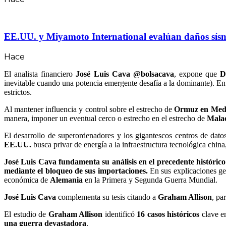
EE.UU. y Miyamoto International evalúan daños sísmico
Hace
El analista financiero
José Luis Cava @bolsacava
, expone que
D
inevitable cuando una potencia emergente desafía a la dominante). En
estrictos.
Al mantener influencia y control sobre el estrecho de
Ormuz en Medi
manera, imponer un eventual cerco o estrecho en el estrecho de
Mala
El desarrollo de superordenadores y los gigantescos centros de dato
EE.UU.
busca privar de energía a la infraestructura tecnológica chin
José Luis Cava fundamenta su análisis en el precedente históric
mediante el bloqueo de sus importaciones.
En sus explicaciones ge
económica de
Alemania
en la Primera y Segunda Guerra Mundial.
José Luis Cava
complementa su tesis citando a
Graham Allison
, pa
El estudio de
Graham Allison
identificó
16 casos históricos
clave en
una guerra devastadora
.