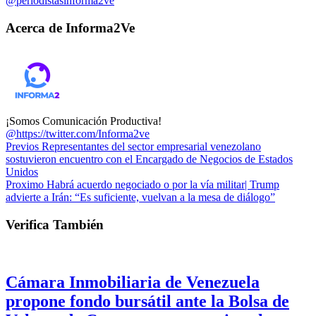
@periodistasinforma2ve
Acerca de Informa2Ve
¡Somos Comunicación Productiva!
@https://twitter.com/Informa2ve
Previos
Representantes del sector empresarial venezolano
sostuvieron encuentro con el Encargado de Negocios de Estados
Unidos
Proximo
Habrá acuerdo negociado o por la vía militar| Trump
advierte a Irán: “Es suficiente, vuelvan a la mesa de diálogo”
Verifica También
Cámara Inmobiliaria de Venezuela
propone fondo bursátil ante la Bolsa de