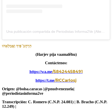
Una publicación compartida de Periodistas Informa2Ve (Alterna) (@periodistasinforma2ve)
הַרְחֶב־פִּיךָ
וַאֲמַלְאֵהוּ
(Harjev píja vaamalêhu)
Contáctenos:
/58424458491
https://wa.me
/RCCarlosj
https://t.me
Origen: @bolsa.caracas
|@pnudvenezuela|
@periodistasinforma2ve
Transcripción: C. Romero (C.N.P. 24.081) | B. Bracho (C.N.P.
12.249) |