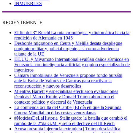
INMUEBLES
RECIENTEMENTE
El fin del 3° Reich| La ruta cronológica y diplomática hacia la
rendición de Alemania en 1945
Desborde migratorio en Ceuta y Melilla desata despliegue
conjunto militar y policial urgente, así como advertencia
tajante de la UE
EE.UU. y Miyamoto International evalúan daños sísmicos en
Venezuela con inteligencia artificial y equipo especializado de
ingenieros
Cámara Inmobiliaria de Venezuela propone fondo bursátil
ante la Bolsa de Valores de Caracas para reactivar la
reconstrucción y nuevos desarrollos
Mientras Barrett y especialistas efectuaron evaluaciones
técnicas | Marco Rubio y Donald Trump abordaron el
contexto político y electoral de Venezuela
La contienda oculta del Caribe | El día en que la Segunda
Guerra Mundial tocó las costas venezolanas
#NoticiasDeLaHistoria| Stalingrado: la batalla que cambió el
rumbo de la 2°da G.M. y selló el declive del III Reich
Acusa presunta injerencia extranjera | Trump desclasifica