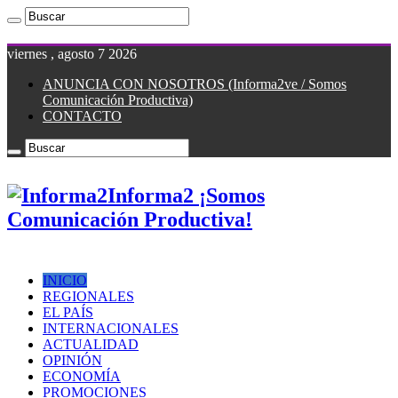
viernes , agosto 7 2026
ANUNCIA CON NOSOTROS (Informa2ve / Somos
Comunicación Productiva)
CONTACTO
Informa2 ¡Somos
Comunicación Productiva!
INICIO
REGIONALES
EL PAÍS
INTERNACIONALES
ACTUALIDAD
OPINIÓN
ECONOMÍA
PROMOCIONES