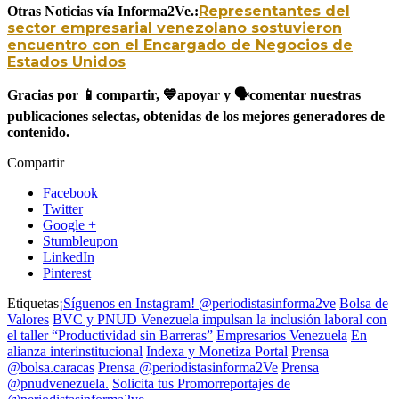
Representantes del
Otras Noticias vía Informa2Ve.:
sector empresarial venezolano sostuvieron
encuentro con el Encargado de Negocios de
Estados Unidos
Gracias por
📱
compartir,
💙
apoyar y
🗣️
comentar nuestras
publicaciones selectas, obtenidas de los mejores generadores de
contenido.
Compartir
Facebook
Twitter
Google +
Stumbleupon
LinkedIn
Pinterest
Etiquetas
¡Síguenos en Instagram! @periodistasinforma2ve
Bolsa de
Valores
BVC y PNUD Venezuela impulsan la inclusión laboral con
el taller “Productividad sin Barreras”
Empresarios Venezuela
En
alianza interinstitucional
Indexa y Monetiza Portal
Prensa
@bolsa.caracas
Prensa @periodistasinforma2Ve
Prensa
@pnudvenezuela.
Solicita tus Promorreportajes de