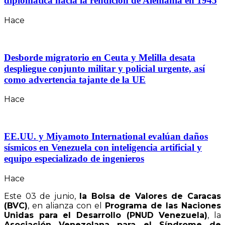
diplomática hacia la rendición de Alemania en 1945
Hace
Desborde migratorio en Ceuta y Melilla desata
despliegue conjunto militar y policial urgente, así
como advertencia tajante de la UE
Hace
EE.UU. y Miyamoto International evalúan daños
sísmicos en Venezuela con inteligencia artificial y
equipo especializado de ingenieros
Hace
Este 03 de junio,
la Bolsa de Valores de Caracas
(BVC)
, en alianza con el
Programa de las Naciones
Unidas para el Desarrollo (PNUD Venezuela)
, la
Asociación Venezolana para el Síndrome de