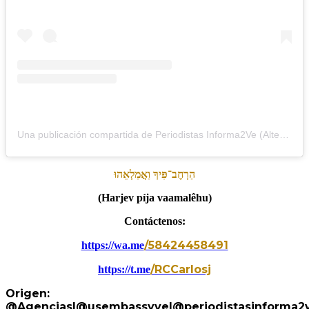
Una publicación compartida de Periodistas Informa2Ve (Alterna) (@periodistasinforma2ve)
הַרְחֶב־פִּיךָ
וַאֲמַלְאֵהוּ
(Harjev píja vaamalêhu)
Contáctenos:
/58424458491
https://wa.me
/RCCarlosj
https://t.me
Origen:
@Agencias
|@usembassyve|@periodistasinforma2