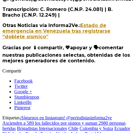
Transcripción: C. Romero (C.N.P. 24.081) | B.
Bracho (C.N.P. 12.249) |
Otras Noticias vía Informa2Ve.:
Estado de
emergencia en Venezuela tras registrarse
“doblete sísmico”
Gracias por
📱
compartir,
💙
apoyar y
🗣️
comentar
nuestras publicaciones selectas, obtenidas de los
mejores generadores de contenido.
Compartir
Facebook
Twitter
Google +
Stumbleupon
LinkedIn
Pinterest
Etiquetas
¡Síguenos en Instagram! @periodistasinforma2ve
Ascienden a 589 los fallecidos por sismos y suman 2980 personas
heridas
Brigadistas Internacionales
Chile
Colombia y Suiza
Ecuador