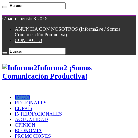
sábado , agosto 8 2026
ANUNCIA CON NOSOTROS (Informa2ve / Somos
Comunicación Productiva)
CONTACTO
Informa2 ¡Somos
Comunicación Productiva!
INICIO
REGIONALES
EL PAÍS
INTERNACIONALES
ACTUALIDAD
OPINIÓN
ECONOMÍA
PROMOCIONES