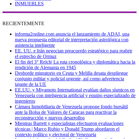
INMUEBLES
RECIENTEMENTE
informa2online.com anuncia el lanzamiento de ADAI, una
nueva propuesta editorial de interpretación astrológica con
asistencia inteligente
EE. UU. e Irán negocian preacuerdo estratégico para reabrir
el estrecho de Ormuz
El fin del 3° Reich| La ruta cronológica y diplomática hacia la
rendición de Alemania en 1945
Desborde migratorio en Ceuta y Melilla desata despliegue
conjunto militar y policial urgente, así como advertencia
tajante de la UE
EE.UU. y Miyamoto International evalúan daños sísmicos en
Venezuela con inteligencia artificial y equipo especializado de
ingenieros
Cámara Inmobiliaria de Venezuela propone fondo bursátil
ante la Bolsa de Valores de Caracas para reactivar la
reconstrucción y nuevos desarrollos
Mientras Barrett y especialistas efectuaron evaluaciones
técnicas | Marco Rubio y Donald Trump abordaron el
contexto político y electoral de Venezuela