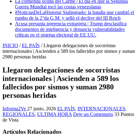
La contienda oculta del Caribe | El día en que la Segunda
Guerra Mundial tocó las costas venezolanas
#NoticiasDeLaHistoria| Stalingrado: la batalla que cambió el
rumbo de la 2°da G.M. y selló el declive del III Reich
Acusa presunta injerencia extranjera | Trump desclasifica
documentos de inteligencia y denuncia vulnerabilidades
críticas en el sistema electoral de EE.UU.
INICIO
/
EL PAÍS
/
Llegaron delegaciones de socorristas
internacionales | Ascienden a 589 los fallecidos por sismos y suman
2980 personas heridas
Llegaron delegaciones de socorristas
internacionales | Ascienden a 589 los
fallecidos por sismos y suman 2980
personas heridas
Informa2Ve
27 junio, 2026
EL PAÍS
,
INTERNACIONALES
,
REGIONALES
,
ULTIMA HORA
Deje un Comentario
33 Puntos
de Vista
Artículos Relacionados