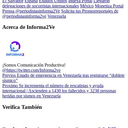
El Salvador
España
Estados Unidos
Indexa Portal
Llegaron
delegaciones de socorristas internacionales
México
Monetiza Portal
Prensa @periodistasinforma2Ve
Solicita tus Promorreportajes de
@periodistasinforma2ve
Venezuela
Acerca de Informa2Ve
¡Somos Comunicación Productiva!
@https://twitter.com/Informa2ve
Previos
Estado de emergencia en Venezuela tras registrarse “doblete
sísmico”
Proximo
Se incrementa el número de rescatistas y ayuda
internacional | Ascienden a 1430 los fallecidos y 3238 personas
heridas por sismos en Venezuela
Verifica También