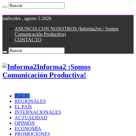
miércoles , agosto 5 2026
ANUNCIA CON NOSOTROS (Informa2ve / Somos
Comunicación Productiva)
CONTACTO
Informa2 ¡Somos
Comunicación Productiva!
INICIO
REGIONALES
EL PAÍS
INTERNACIONALES
ACTUALIDAD
OPINIÓN
ECONOMÍA
PROMOCIONES