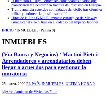
«Operación Husky: Conoce los comandantes aliados que
planificaron y ejecutaron la fractura del fascismo en Europa»
Trump anuncia acuerdos con Estados del Golfo tras ofensiva
militar y endurece la presión sobre Irán
Hitos de la 2°da G.M.: El impacto estratégico de Midway,
Guadalcanal e Iwo Jima en el colapso del Imperio Japonés
INICIO
/
INMUEBLES
(Pagina 8)
INMUEBLES
(Vía Banca y Negocios) / Martini Pietri:
Arrendadores y arrendatarios deben
llegar a acuerdos para gestionar la
moratoria
25 marzo, 2020
EL PAÍS
,
INMUEBLES
,
ULTIMA HORA
0