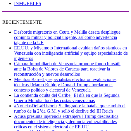
INMUEBLES
RECIENTEMENTE
Desborde migratorio en Ceuta y Melilla desata despliegue
conjunto militar y policial urgente, así como advertencia
tajante de la UE
EE.UU. y Miyamoto International evalúan daños sísmicos en
Venezuela con inteligencia artificial y equipo especializado de
ingenieros
Cámara Inmobiliaria de Venezuela propone fondo bursátil
ante la Bolsa de Valores de Caracas para reactivar la
reconstrucción y nuevos desarrollos
Mientras Barrett y especialistas efectuaron evaluaciones
técnicas | Marco Rubio y Donald Trump abordaron el
contexto político y electoral de Venezuela
La contienda oculta del Caribe | El día en que la Segunda
Guerra Mundial tocó las costas venezolanas
#NoticiasDeLaHistoria| Stalingrado: la batalla que cambió el
rumbo de la 2°da G.M. y selló el declive del III Reich
Acusa presunta injerencia extranjera | Trump desclasifica
documentos de inteligencia y denuncia vulnerabilidades
críticas en el sistema electoral de EE.UU.