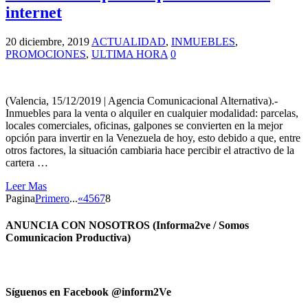
internet
20 diciembre, 2019
ACTUALIDAD
,
INMUEBLES
,
PROMOCIONES
,
ULTIMA HORA
0
(Valencia, 15/12/2019 | Agencia Comunicacional Alternativa).-
Inmuebles para la venta o alquiler en cualquier modalidad: parcelas,
locales comerciales, oficinas, galpones se convierten en la mejor
opción para invertir en la Venezuela de hoy, esto debido a que, entre
otros factores, la situación cambiaria hace percibir el atractivo de la
cartera …
Leer Mas
Pagina
Primero
...
«
4
5
6
7
8
ANUNCIA CON NOSOTROS (Informa2ve / Somos
Comunicacion Productiva)
Síguenos en Facebook @inform2Ve