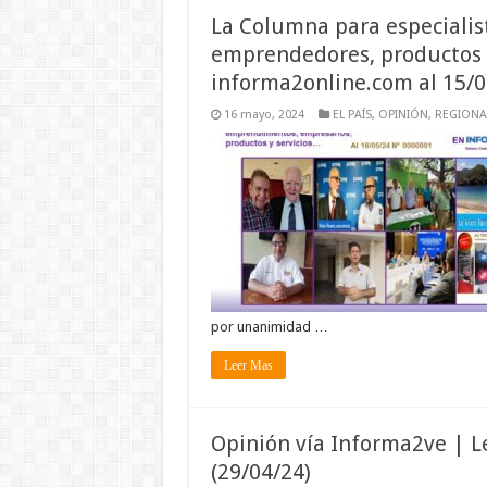
La Columna para especialista
emprendedores, productos y
informa2online.com al 15/
16 mayo, 2024
EL PAÍS
,
OPINIÓN
,
REGIONA
por unanimidad …
Leer Mas
Opinión vía Informa2ve | L
(29/04/24)