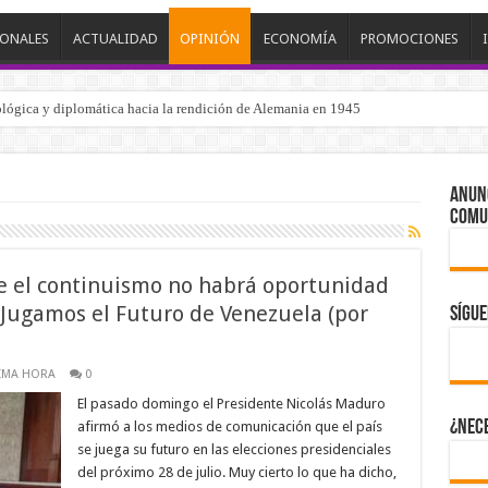
IONALES
ACTUALIDAD
OPINIÓN
ECONOMÍA
PROMOCIONES
nológica y diplomática hacia la rendición de Alemania en 1945
elilla desata despliegue conjunto militar y policial urgente, así como advertencia
ANUN
Comu
e el continuismo no habrá oportunidad
 Jugamos el Futuro de Venezuela (por
Sígu
IMA HORA
0
El pasado domingo el Presidente Nicolás Maduro
¿Nece
afirmó a los medios de comunicación que el país
se juega su futuro en las elecciones presidenciales
del próximo 28 de julio. Muy cierto lo que ha dicho,