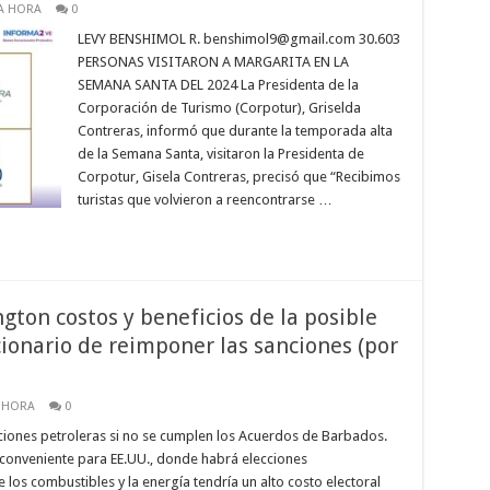
A HORA
0
LEVY BENSHIMOL R. benshimol9@gmail.com 30.603
PERSONAS VISITARON A MARGARITA EN LA
SEMANA SANTA DEL 2024 La Presidenta de la
Corporación de Turismo (Corpotur), Griselda
Contreras, informó que durante la temporada alta
de la Semana Santa, visitaron la Presidenta de
Corpotur, Gisela Contreras, precisó que “Recibimos
turistas que volvieron a reencontrarse …
gton costos y beneficios de la posible
ionario de reimponer las sanciones (por
 HORA
0
ciones petroleras si no se cumplen los Acuerdos de Barbados.
a conveniente para EE.UU., donde habrá elecciones
los combustibles y la energía tendría un alto costo electoral