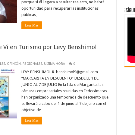
porque si él llegara a resultar reelecto, no habrá
oportunidad para recuperar las instituciones
¡Síg
públicas, …
Leer Mas
e Vi en Turismo por Levy Benshimol
LES
,
OPINIÓN
,
REGIONALES
,
ULTIMA HORA
0
LEVY BENSHIMOL R. benshimol9@gmail.com
“MARGARITA EN DESCUENTO” DESDE EL 1 DE
JUNIO AL 7 DE JULIO En la Isla de Margarita, las
cámaras empresariales reunidas en Fedecámaras
han organizado una temporada de descuento que
se llevará a cabo del 1 de junio al 7 de julio con el
objetivo de …
Leer Mas