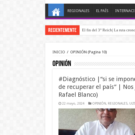
REGIONALES
EL PAÍS
INTERNAC
RECIENTEMENTE
El fin del 3° Reich| La ruta cro
Desborde migratorio en Ceuta y M
INICIO
/
OPINIÓN
(Pagina 10)
OPINIÓN
#Diagnóstico |“si se impon
de recuperar el país” | Nos
Rafael Blanco)
22 mayo, 2024
OPINIÓN
,
REGIONALES
,
ULT