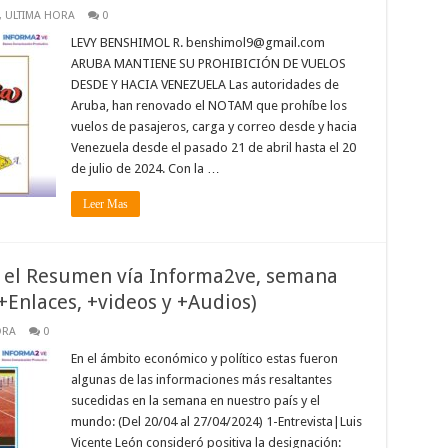
,
ULTIMA HORA
0
LEVY BENSHIMOL R. benshimol9@gmail.com
ARUBA MANTIENE SU PROHIBICIÓN DE VUELOS
DESDE Y HACIA VENEZUELA Las autoridades de
Aruba, han renovado el NOTAM que prohíbe los
vuelos de pasajeros, carga y correo desde y hacia
Venezuela desde el pasado 21 de abril hasta el 20
de julio de 2024. Con la …
Leer Mas
es el Resumen vía Informa2ve, semana
(+Enlaces, +videos y +Audios)
ORA
0
En el ámbito económico y político estas fueron
algunas de las informaciones más resaltantes
sucedidas en la semana en nuestro país y el
mundo: (Del 20/04 al 27/04/2024) 1-Entrevista|Luis
Vicente León consideró positiva la designación: