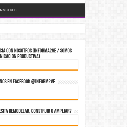
INMUEBLES
 tajante de la UE
CIA CON NOSOTROS (Informa2ve / Somos
nicacion Productiva)
enos en Facebook @inform2Ve
sita Remodelar, Construir o ampliar?