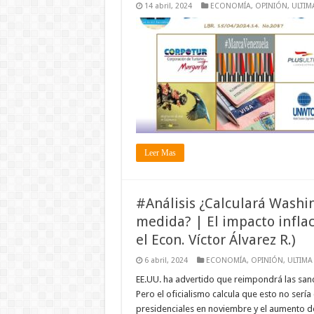
14 abril, 2024
ECONOMÍA
,
OPINIÓN
,
ULTIM
Leer Mas
#Análisis ¿Calculará Washin
medida? | El impacto inflac
el Econ. Víctor Álvarez R.)
6 abril, 2024
ECONOMÍA
,
OPINIÓN
,
ULTIMA
EE.UU. ha advertido que reimpondrá las san
Pero el oficialismo calcula que esto no serí
presidenciales en noviembre y el aumento de 