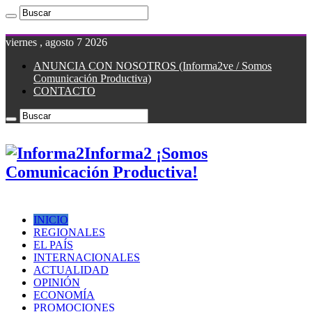
viernes , agosto 7 2026
ANUNCIA CON NOSOTROS (Informa2ve / Somos
Comunicación Productiva)
CONTACTO
Informa2 ¡Somos
Comunicación Productiva!
INICIO
REGIONALES
EL PAÍS
INTERNACIONALES
ACTUALIDAD
OPINIÓN
ECONOMÍA
PROMOCIONES