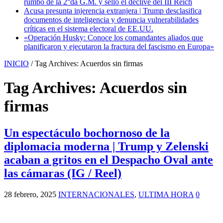
rumbo de la 2°da G.M. y selló el declive del III Reich
Acusa presunta injerencia extranjera | Trump desclasifica
documentos de inteligencia y denuncia vulnerabilidades
críticas en el sistema electoral de EE.UU.
«Operación Husky: Conoce los comandantes aliados que
planificaron y ejecutaron la fractura del fascismo en Europa»
INICIO
/
Tag Archives: Acuerdos sin firmas
Tag Archives:
Acuerdos sin
firmas
Un espectáculo bochornoso de la
diplomacia moderna | Trump y Zelenski
acaban a gritos en el Despacho Oval ante
las cámaras (IG / Reel)
28 febrero, 2025
INTERNACIONALES
,
ULTIMA HORA
0