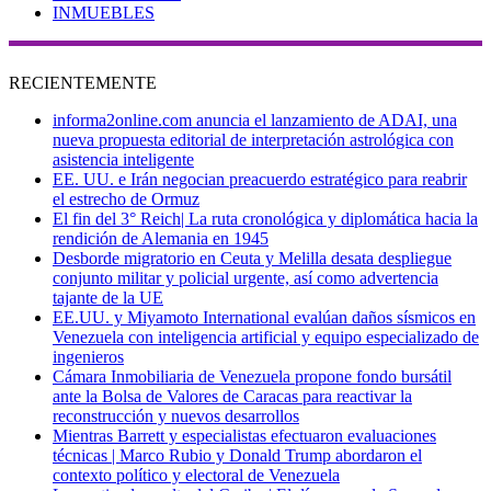
INMUEBLES
RECIENTEMENTE
informa2online.com anuncia el lanzamiento de ADAI, una
nueva propuesta editorial de interpretación astrológica con
asistencia inteligente
EE. UU. e Irán negocian preacuerdo estratégico para reabrir
el estrecho de Ormuz
El fin del 3° Reich| La ruta cronológica y diplomática hacia la
rendición de Alemania en 1945
Desborde migratorio en Ceuta y Melilla desata despliegue
conjunto militar y policial urgente, así como advertencia
tajante de la UE
EE.UU. y Miyamoto International evalúan daños sísmicos en
Venezuela con inteligencia artificial y equipo especializado de
ingenieros
Cámara Inmobiliaria de Venezuela propone fondo bursátil
ante la Bolsa de Valores de Caracas para reactivar la
reconstrucción y nuevos desarrollos
Mientras Barrett y especialistas efectuaron evaluaciones
técnicas | Marco Rubio y Donald Trump abordaron el
contexto político y electoral de Venezuela