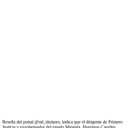
Reseña del portal @nd_titulares, indica que el dirigente de Primero
Justicia y exgobernador del estado Miranda, Henrique Capriles,