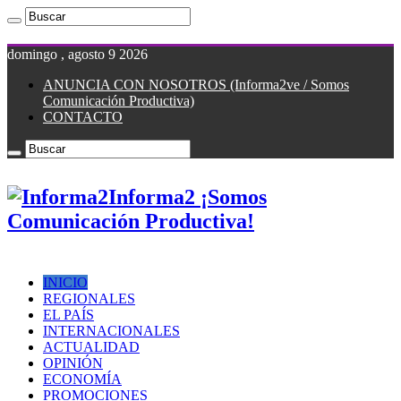
domingo , agosto 9 2026
ANUNCIA CON NOSOTROS (Informa2ve / Somos
Comunicación Productiva)
CONTACTO
Informa2 ¡Somos
Comunicación Productiva!
INICIO
REGIONALES
EL PAÍS
INTERNACIONALES
ACTUALIDAD
OPINIÓN
ECONOMÍA
PROMOCIONES