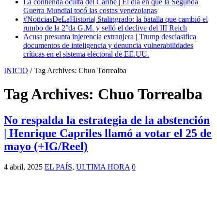
La contienda oculta del Caribe | El día en que la Segunda
Guerra Mundial tocó las costas venezolanas
#NoticiasDeLaHistoria| Stalingrado: la batalla que cambió el
rumbo de la 2°da G.M. y selló el declive del III Reich
Acusa presunta injerencia extranjera | Trump desclasifica
documentos de inteligencia y denuncia vulnerabilidades
críticas en el sistema electoral de EE.UU.
INICIO
/
Tag Archives: Chuo Torrealba
Tag Archives:
Chuo Torrealba
No respalda la estrategia de la abstención
| Henrique Capriles llamó a votar el 25 de
mayo (+IG/Reel)
4 abril, 2025
EL PAÍS
,
ULTIMA HORA
0