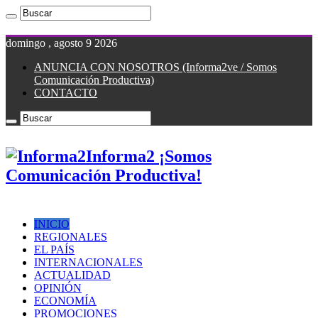
domingo , agosto 9 2026
ANUNCIA CON NOSOTROS (Informa2ve / Somos
Comunicación Productiva)
CONTACTO
Informa2 ¡Somos
Comunicación Productiva!
INICIO
REGIONALES
EL PAÍS
INTERNACIONALES
ACTUALIDAD
OPINIÓN
ECONOMÍA
PROMOCIONES