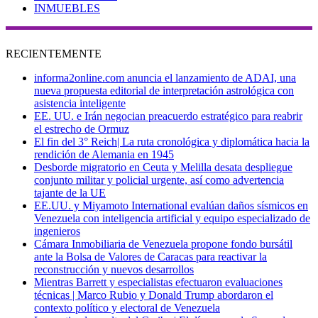
INMUEBLES
RECIENTEMENTE
informa2online.com anuncia el lanzamiento de ADAI, una
nueva propuesta editorial de interpretación astrológica con
asistencia inteligente
EE. UU. e Irán negocian preacuerdo estratégico para reabrir
el estrecho de Ormuz
El fin del 3° Reich| La ruta cronológica y diplomática hacia la
rendición de Alemania en 1945
Desborde migratorio en Ceuta y Melilla desata despliegue
conjunto militar y policial urgente, así como advertencia
tajante de la UE
EE.UU. y Miyamoto International evalúan daños sísmicos en
Venezuela con inteligencia artificial y equipo especializado de
ingenieros
Cámara Inmobiliaria de Venezuela propone fondo bursátil
ante la Bolsa de Valores de Caracas para reactivar la
reconstrucción y nuevos desarrollos
Mientras Barrett y especialistas efectuaron evaluaciones
técnicas | Marco Rubio y Donald Trump abordaron el
contexto político y electoral de Venezuela