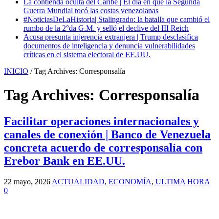
La contienda oculta del Caribe | El día en que la Segunda
Guerra Mundial tocó las costas venezolanas
#NoticiasDeLaHistoria| Stalingrado: la batalla que cambió el
rumbo de la 2°da G.M. y selló el declive del III Reich
Acusa presunta injerencia extranjera | Trump desclasifica
documentos de inteligencia y denuncia vulnerabilidades
críticas en el sistema electoral de EE.UU.
INICIO
/
Tag Archives: Corresponsalía
Tag Archives:
Corresponsalía
Facilitar operaciones internacionales y
canales de conexión | Banco de Venezuela
concreta acuerdo de corresponsalía con
Erebor Bank en EE.UU.
22 mayo, 2026
ACTUALIDAD
,
ECONOMÍA
,
ULTIMA HORA
0