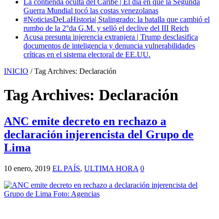
La contienda oculta del Caribe | El día en que la Segunda
Guerra Mundial tocó las costas venezolanas
#NoticiasDeLaHistoria| Stalingrado: la batalla que cambió el
rumbo de la 2°da G.M. y selló el declive del III Reich
Acusa presunta injerencia extranjera | Trump desclasifica
documentos de inteligencia y denuncia vulnerabilidades
críticas en el sistema electoral de EE.UU.
INICIO
/
Tag Archives: Declaración
Tag Archives:
Declaración
ANC emite decreto en rechazo a
declaración injerencista del Grupo de
Lima
10 enero, 2019
EL PAÍS
,
ULTIMA HORA
0