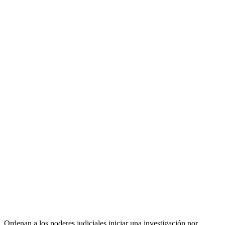
Ordenan a los poderes judiciales iniciar una investigación por