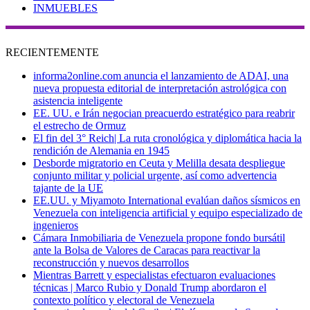
INMUEBLES
RECIENTEMENTE
informa2online.com anuncia el lanzamiento de ADAI, una
nueva propuesta editorial de interpretación astrológica con
asistencia inteligente
EE. UU. e Irán negocian preacuerdo estratégico para reabrir
el estrecho de Ormuz
El fin del 3° Reich| La ruta cronológica y diplomática hacia la
rendición de Alemania en 1945
Desborde migratorio en Ceuta y Melilla desata despliegue
conjunto militar y policial urgente, así como advertencia
tajante de la UE
EE.UU. y Miyamoto International evalúan daños sísmicos en
Venezuela con inteligencia artificial y equipo especializado de
ingenieros
Cámara Inmobiliaria de Venezuela propone fondo bursátil
ante la Bolsa de Valores de Caracas para reactivar la
reconstrucción y nuevos desarrollos
Mientras Barrett y especialistas efectuaron evaluaciones
técnicas | Marco Rubio y Donald Trump abordaron el
contexto político y electoral de Venezuela