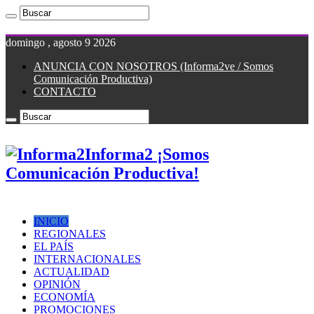
domingo , agosto 9 2026
ANUNCIA CON NOSOTROS (Informa2ve / Somos
Comunicación Productiva)
CONTACTO
Informa2 ¡Somos
Comunicación Productiva!
INICIO
REGIONALES
EL PAÍS
INTERNACIONALES
ACTUALIDAD
OPINIÓN
ECONOMÍA
PROMOCIONES