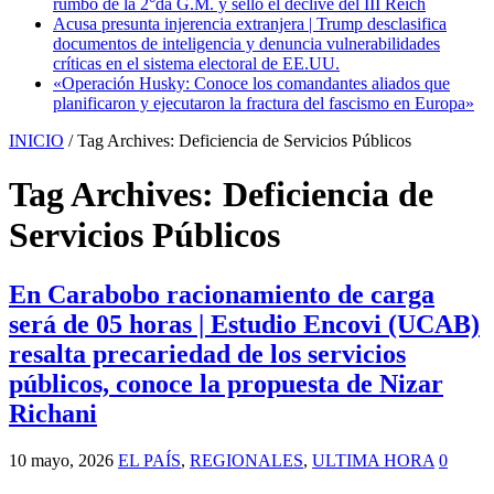
rumbo de la 2°da G.M. y selló el declive del III Reich
Acusa presunta injerencia extranjera | Trump desclasifica
documentos de inteligencia y denuncia vulnerabilidades
críticas en el sistema electoral de EE.UU.
«Operación Husky: Conoce los comandantes aliados que
planificaron y ejecutaron la fractura del fascismo en Europa»
INICIO
/
Tag Archives: Deficiencia de Servicios Públicos
Tag Archives:
Deficiencia de
Servicios Públicos
En Carabobo racionamiento de carga
será de 05 horas | Estudio Encovi (UCAB)
resalta precariedad de los servicios
públicos, conoce la propuesta de Nizar
Richani
10 mayo, 2026
EL PAÍS
,
REGIONALES
,
ULTIMA HORA
0