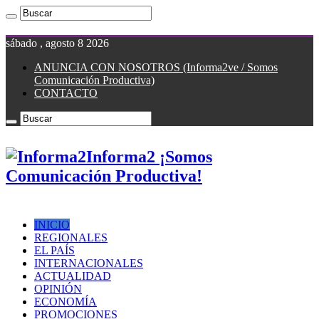
sábado , agosto 8 2026
ANUNCIA CON NOSOTROS (Informa2ve / Somos
Comunicación Productiva)
CONTACTO
Informa2 ¡Somos
Comunicación Productiva!
INICIO
REGIONALES
EL PAÍS
INTERNACIONALES
ACTUALIDAD
OPINIÓN
ECONOMÍA
PROMOCIONES