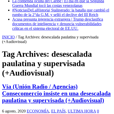
La contienda oculta del Caribe | El día en que la Segunda
Guerra Mundial tocó las costas venezolanas
#NoticiasDeLaHistoria| Stalingrado: la batalla que cambió el
rumbo de la 2°da G.M. y selló el declive del III Reich
Acusa presunta injerencia extranjera | Trump desclasifica
documentos de inteligencia y denuncia vulnerabilidades
críticas en el sistema electoral de EE.UU.
INICIO
/
Tag Archives: desescalada paulatina y supervisada
(+Audiovisual)
Tag Archives:
desescalada
paulatina y supervisada
(+Audiovisual)
Vía (Unión Radio / Agencias)
Consecomercio insiste en una desescalada
paulatina y supervisada (+Audiovisual)
6 agosto, 2020
ECONOMÍA
,
EL PAÍS
,
ULTIMA HORA
0