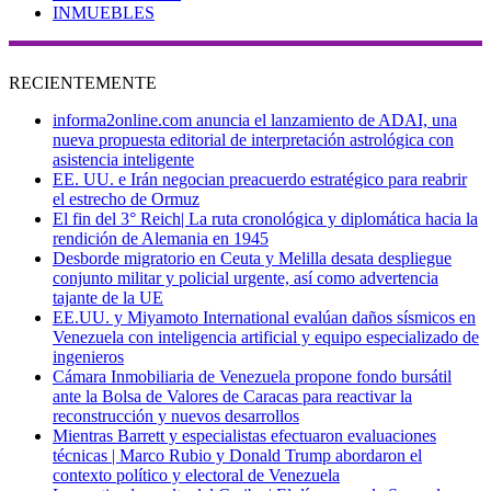
INMUEBLES
RECIENTEMENTE
informa2online.com anuncia el lanzamiento de ADAI, una
nueva propuesta editorial de interpretación astrológica con
asistencia inteligente
EE. UU. e Irán negocian preacuerdo estratégico para reabrir
el estrecho de Ormuz
El fin del 3° Reich| La ruta cronológica y diplomática hacia la
rendición de Alemania en 1945
Desborde migratorio en Ceuta y Melilla desata despliegue
conjunto militar y policial urgente, así como advertencia
tajante de la UE
EE.UU. y Miyamoto International evalúan daños sísmicos en
Venezuela con inteligencia artificial y equipo especializado de
ingenieros
Cámara Inmobiliaria de Venezuela propone fondo bursátil
ante la Bolsa de Valores de Caracas para reactivar la
reconstrucción y nuevos desarrollos
Mientras Barrett y especialistas efectuaron evaluaciones
técnicas | Marco Rubio y Donald Trump abordaron el
contexto político y electoral de Venezuela