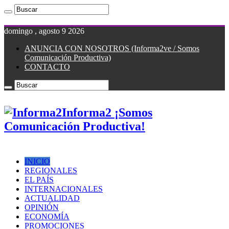
domingo , agosto 9 2026
ANUNCIA CON NOSOTROS (Informa2ve / Somos
Comunicación Productiva)
CONTACTO
Informa2 ¡Somos
Comunicación Productiva!
INICIO
REGIONALES
EL PAÍS
INTERNACIONALES
ACTUALIDAD
OPINIÓN
ECONOMÍA
PROMOCIONES