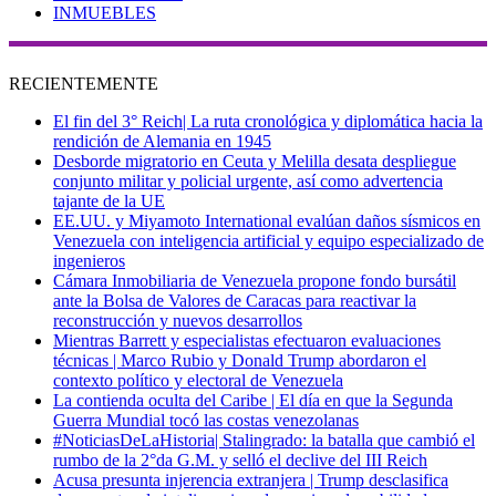
INMUEBLES
RECIENTEMENTE
El fin del 3° Reich| La ruta cronológica y diplomática hacia la
rendición de Alemania en 1945
Desborde migratorio en Ceuta y Melilla desata despliegue
conjunto militar y policial urgente, así como advertencia
tajante de la UE
EE.UU. y Miyamoto International evalúan daños sísmicos en
Venezuela con inteligencia artificial y equipo especializado de
ingenieros
Cámara Inmobiliaria de Venezuela propone fondo bursátil
ante la Bolsa de Valores de Caracas para reactivar la
reconstrucción y nuevos desarrollos
Mientras Barrett y especialistas efectuaron evaluaciones
técnicas | Marco Rubio y Donald Trump abordaron el
contexto político y electoral de Venezuela
La contienda oculta del Caribe | El día en que la Segunda
Guerra Mundial tocó las costas venezolanas
#NoticiasDeLaHistoria| Stalingrado: la batalla que cambió el
rumbo de la 2°da G.M. y selló el declive del III Reich
Acusa presunta injerencia extranjera | Trump desclasifica