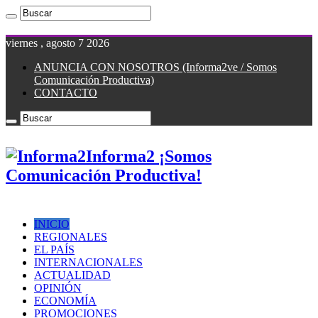
viernes , agosto 7 2026
ANUNCIA CON NOSOTROS (Informa2ve / Somos
Comunicación Productiva)
CONTACTO
Informa2 ¡Somos
Comunicación Productiva!
INICIO
REGIONALES
EL PAÍS
INTERNACIONALES
ACTUALIDAD
OPINIÓN
ECONOMÍA
PROMOCIONES