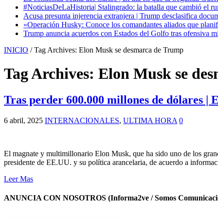
#NoticiasDeLaHistoria| Stalingrado: la batalla que cambió el ru
Acusa presunta injerencia extranjera | Trump desclasifica docum
«Operación Husky: Conoce los comandantes aliados que planific
Trump anuncia acuerdos con Estados del Golfo tras ofensiva mil
INICIO
/
Tag Archives: Elon Musk se desmarca de Trump
Tag Archives:
Elon Musk se de
Tras perder 600.000 millones de dólares |
6 abril, 2025
INTERNACIONALES
,
ULTIMA HORA
0
El magnate y multimillonario Elon Musk, que ha sido uno de los gra
presidente de EE.UU. y su política arancelaria, de acuerdo a infor
Leer Mas
ANUNCIA CON NOSOTROS (Informa2ve / Somos Comunicacio