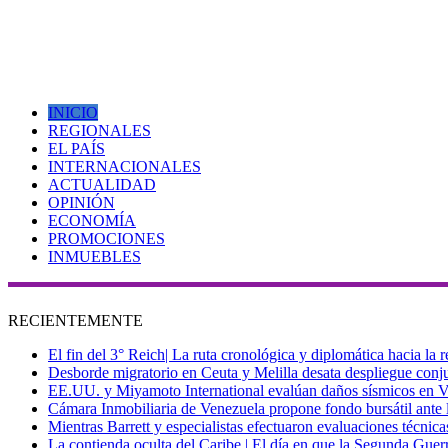
INICIO
REGIONALES
EL PAÍS
INTERNACIONALES
ACTUALIDAD
OPINIÓN
ECONOMÍA
PROMOCIONES
INMUEBLES
RECIENTEMENTE
El fin del 3° Reich| La ruta cronológica y diplomática hacia la
Desborde migratorio en Ceuta y Melilla desata despliegue conjun
EE.UU. y Miyamoto International evalúan daños sísmicos en Vene
Cámara Inmobiliaria de Venezuela propone fondo bursátil ante l
Mientras Barrett y especialistas efectuaron evaluaciones técni
La contienda oculta del Caribe | El día en que la Segunda Guer