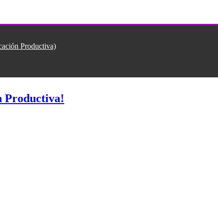
ión Productiva)
 Productiva!