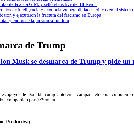
mbo de la 2°da G.M. y selló el declive del III Reich
entos de inteligencia y denuncia vulnerabilidades críticas en el sistem
aron y ejecutaron la fractura del fascismo en Europa»
itar y endurece la presión sobre Irán
smarca de Trump
 Elon Musk se desmarca de Trump y pide un
ndes apoyos de Donald Trump tanto en la campaña electoral como en lo
mación compartida por @20m en …
n Productiva)