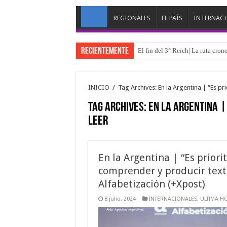
REGIONALES
EL PAÍS
INTERNAC
RECIENTEMENTE
El fin del 3° Reich| La ruta cro
INICIO
/
Tag Archives: En la Argentina | “Es pr
Tag Archives:
En la Argentina |
leer
En la Argentina | “Es priori
comprender y producir text
Alfabetización (+Xpost)
8 julio, 2024
INTERNACIONALES
,
ULTIMA H