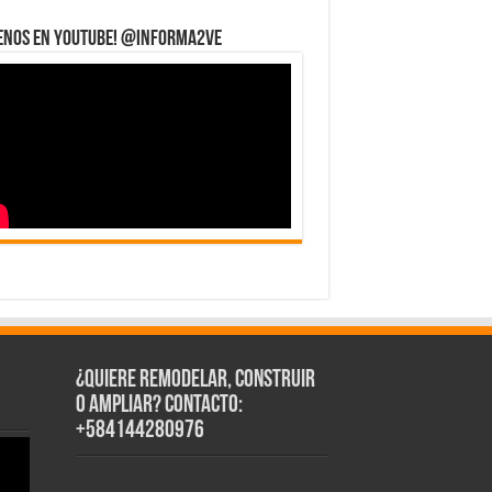
uenos en YouTube! @informa2ve
¿Quiere Remodelar, Construir
o Ampliar? Contacto:
+584144280976