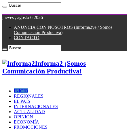
jueves , agosto 6 2026
ANUNCIA CON NOSOTROS (Informa2ve / Somos
Comunicación Productiva)
CONTACTO
Informa2 ¡Somos
Comunicación Productiva!
INICIO
REGIONALES
EL PAÍS
INTERNACIONALES
ACTUALIDAD
OPINIÓN
ECONOMÍA
PROMOCIONES