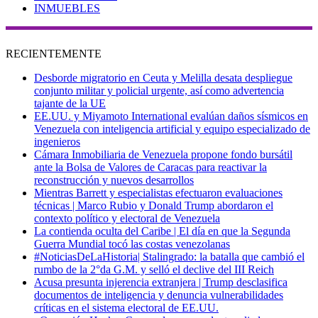
INMUEBLES
RECIENTEMENTE
Desborde migratorio en Ceuta y Melilla desata despliegue
conjunto militar y policial urgente, así como advertencia
tajante de la UE
EE.UU. y Miyamoto International evalúan daños sísmicos en
Venezuela con inteligencia artificial y equipo especializado de
ingenieros
Cámara Inmobiliaria de Venezuela propone fondo bursátil
ante la Bolsa de Valores de Caracas para reactivar la
reconstrucción y nuevos desarrollos
Mientras Barrett y especialistas efectuaron evaluaciones
técnicas | Marco Rubio y Donald Trump abordaron el
contexto político y electoral de Venezuela
La contienda oculta del Caribe | El día en que la Segunda
Guerra Mundial tocó las costas venezolanas
#NoticiasDeLaHistoria| Stalingrado: la batalla que cambió el
rumbo de la 2°da G.M. y selló el declive del III Reich
Acusa presunta injerencia extranjera | Trump desclasifica
documentos de inteligencia y denuncia vulnerabilidades
críticas en el sistema electoral de EE.UU.