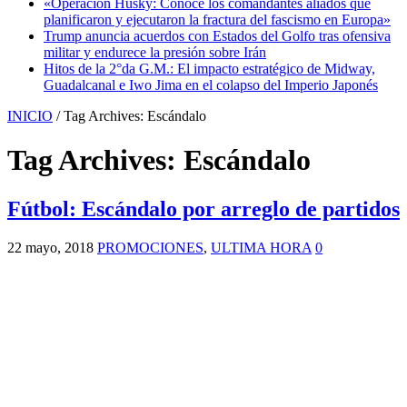
«Operación Husky: Conoce los comandantes aliados que
planificaron y ejecutaron la fractura del fascismo en Europa»
Trump anuncia acuerdos con Estados del Golfo tras ofensiva
militar y endurece la presión sobre Irán
Hitos de la 2°da G.M.: El impacto estratégico de Midway,
Guadalcanal e Iwo Jima en el colapso del Imperio Japonés
INICIO
/
Tag Archives: Escándalo
Tag Archives:
Escándalo
Fútbol: Escándalo por arreglo de partidos
22 mayo, 2018
PROMOCIONES
,
ULTIMA HORA
0