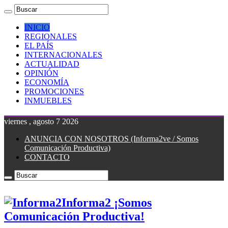
INICIO
REGIONALES
EL PAÍS
INTERNACIONALES
ACTUALIDAD
OPINIÓN
ECONOMÍA
PROMOCIONES
INMUEBLES
viernes , agosto 7 2026
ANUNCIA CON NOSOTROS (Informa2ve / Somos
Comunicación Productiva)
CONTACTO
Informa2 ¡Somos
Comunicación Productiva!