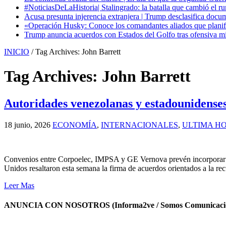
#NoticiasDeLaHistoria| Stalingrado: la batalla que cambió el ru
Acusa presunta injerencia extranjera | Trump desclasifica docum
«Operación Husky: Conoce los comandantes aliados que planific
Trump anuncia acuerdos con Estados del Golfo tras ofensiva mil
INICIO
/
Tag Archives: John Barrett
Tag Archives:
John Barrett
Autoridades venezolanas y estadounidenses
18 junio, 2026
ECONOMÍA
,
INTERNACIONALES
,
ULTIMA H
Convenios entre Corpoelec, IMPSA y GE Vernova prevén incorporar nue
Unidos resaltaron esta semana la firma de acuerdos orientados a la r
Leer Mas
ANUNCIA CON NOSOTROS (Informa2ve / Somos Comunicacio