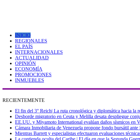
INICIO
REGIONALES
EL PAÍS
INTERNACIONALES
ACTUALIDAD
OPINIÓN
ECONOMÍA
PROMOCIONES
INMUEBLES
RECIENTEMENTE
El fin del 3° Reich| La ruta cronológica y diplomática hacia la
Desborde migratorio en Ceuta y Melilla desata despliegue conjun
EE.UU. y Miyamoto International evalúan daños sísmicos en Vene
Cámara Inmobiliaria de Venezuela propone fondo bursátil ante l
Mientras Barrett y especialistas efectuaron evaluaciones técni
La contienda oculta del Caribe | El día en que la Segunda Guer