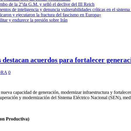
mbo de la 2°da G.M. y selló el declive del III Reich
entos de inteligencia y denuncia vulnerabilidades críticas en el sistem
aron y ejecutaron la fractura del fascismo en Europa»
itar y endurece la presión sobre Irán
 destacan acuerdos para fortalecer generac
ORA
0
va capacidad de generación, modernizar infraestructura y fortalecer 
ecuperación y modernización del Sistema Eléctrico Nacional (SEN), med
n Productiva)