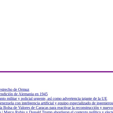
 estrecho de Ormuz
 rendición de Alemania en 1945
to militar y policial urgente, así como advertencia tajante de la UE
zuela con inteligencia artificial y equipo especializado de ingenieros
a Bolsa de Valores de Caracas para reactivar la reconstrucción y nuevo
cas | Marco Rubio y Donald Trump abordaron el contexto político y elec