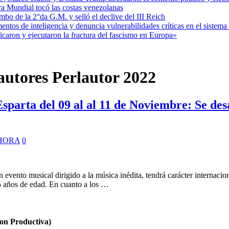
ra Mundial tocó las costas venezolanas
mbo de la 2°da G.M. y selló el declive del III Reich
entos de inteligencia y denuncia vulnerabilidades críticas en el sistem
aron y ejecutaron la fractura del fascismo en Europa»
tautores Perlautor 2022
parta del 09 al al 11 de Noviembre: Se desa
HORA
0
n evento musical dirigido a la música inédita, tendrá carácter internacion
5 años de edad. En cuanto a los …
n Productiva)