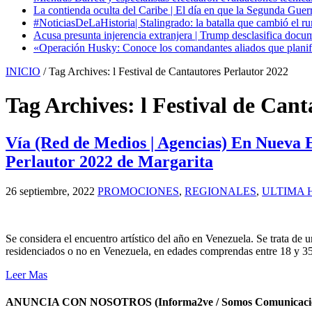
La contienda oculta del Caribe | El día en que la Segunda Guer
#NoticiasDeLaHistoria| Stalingrado: la batalla que cambió el ru
Acusa presunta injerencia extranjera | Trump desclasifica docum
«Operación Husky: Conoce los comandantes aliados que planific
INICIO
/
Tag Archives: l Festival de Cantautores Perlautor 2022
Tag Archives:
l Festival de Can
Vía (Red de Medios | Agencias) En Nueva Es
Perlautor 2022 de Margarita
26 septiembre, 2022
PROMOCIONES
,
REGIONALES
,
ULTIMA 
Se considera el encuentro artístico del año en Venezuela. Se trata de u
residenciados o no en Venezuela, en edades comprendas entre 18 y 3
Leer Mas
ANUNCIA CON NOSOTROS (Informa2ve / Somos Comunicacio