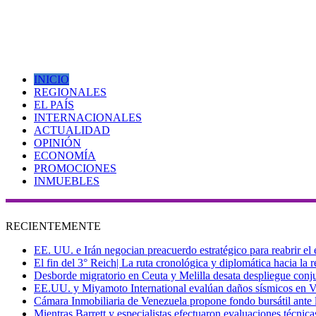
INICIO
REGIONALES
EL PAÍS
INTERNACIONALES
ACTUALIDAD
OPINIÓN
ECONOMÍA
PROMOCIONES
INMUEBLES
RECIENTEMENTE
EE. UU. e Irán negocian preacuerdo estratégico para reabrir el
El fin del 3° Reich| La ruta cronológica y diplomática hacia la
Desborde migratorio en Ceuta y Melilla desata despliegue conjun
EE.UU. y Miyamoto International evalúan daños sísmicos en Vene
Cámara Inmobiliaria de Venezuela propone fondo bursátil ante l
Mientras Barrett y especialistas efectuaron evaluaciones técni