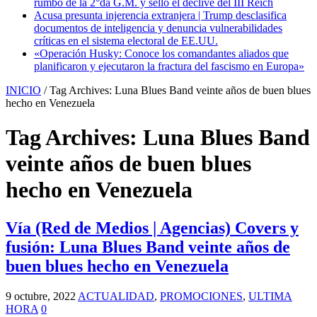
rumbo de la 2°da G.M. y selló el declive del III Reich
Acusa presunta injerencia extranjera | Trump desclasifica
documentos de inteligencia y denuncia vulnerabilidades
críticas en el sistema electoral de EE.UU.
«Operación Husky: Conoce los comandantes aliados que
planificaron y ejecutaron la fractura del fascismo en Europa»
INICIO
/
Tag Archives: Luna Blues Band veinte años de buen blues
hecho en Venezuela
Tag Archives:
Luna Blues Band
veinte años de buen blues
hecho en Venezuela
Vía (Red de Medios | Agencias) Covers y
fusión: Luna Blues Band veinte años de
buen blues hecho en Venezuela
9 octubre, 2022
ACTUALIDAD
,
PROMOCIONES
,
ULTIMA
HORA
0