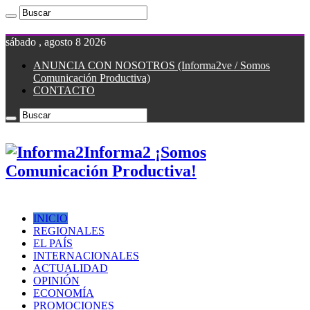
sábado , agosto 8 2026
ANUNCIA CON NOSOTROS (Informa2ve / Somos
Comunicación Productiva)
CONTACTO
Informa2 ¡Somos
Comunicación Productiva!
INICIO
REGIONALES
EL PAÍS
INTERNACIONALES
ACTUALIDAD
OPINIÓN
ECONOMÍA
PROMOCIONES