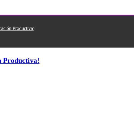
ión Productiva)
 Productiva!