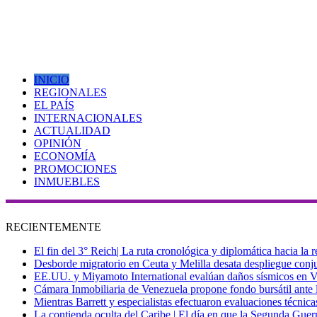
INICIO
REGIONALES
EL PAÍS
INTERNACIONALES
ACTUALIDAD
OPINIÓN
ECONOMÍA
PROMOCIONES
INMUEBLES
RECIENTEMENTE
El fin del 3° Reich| La ruta cronológica y diplomática hacia la
Desborde migratorio en Ceuta y Melilla desata despliegue conjun
EE.UU. y Miyamoto International evalúan daños sísmicos en Vene
Cámara Inmobiliaria de Venezuela propone fondo bursátil ante l
Mientras Barrett y especialistas efectuaron evaluaciones técni
La contienda oculta del Caribe | El día en que la Segunda Guer