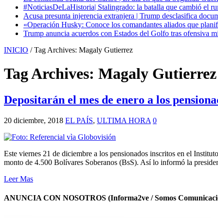
#NoticiasDeLaHistoria| Stalingrado: la batalla que cambió el ru
Acusa presunta injerencia extranjera | Trump desclasifica docum
«Operación Husky: Conoce los comandantes aliados que planific
Trump anuncia acuerdos con Estados del Golfo tras ofensiva mil
INICIO
/
Tag Archives: Magaly Gutierrez
Tag Archives:
Magaly Gutierrez
Depositarán el mes de enero a los pensiona
20 diciembre, 2018
EL PAÍS
,
ULTIMA HORA
0
Este viernes 21 de diciembre a los pensionados inscritos en el Institu
monto de 4.500 Bolívares Soberanos (BsS). Así lo informó la presiden
Leer Mas
ANUNCIA CON NOSOTROS (Informa2ve / Somos Comunicacio