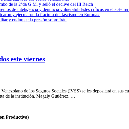
mbo de la 2°da G.M. y selló el declive del III Reich
entos de inteligencia y denuncia vulnerabilidades críticas en el sistem
aron y ejecutaron la fractura del fascismo en Europa»
itar y endurece la presión sobre Irán
dos este viernes
to Venezolano de los Seguros Sociales (IVSS) se les depositará en sus c
ta de la institución, Magaly Gutiérrez, …
n Productiva)