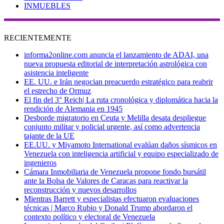
INMUEBLES
RECIENTEMENTE
informa2online.com anuncia el lanzamiento de ADAI, una
nueva propuesta editorial de interpretación astrológica con
asistencia inteligente
EE. UU. e Irán negocian preacuerdo estratégico para reabrir
el estrecho de Ormuz
El fin del 3° Reich| La ruta cronológica y diplomática hacia la
rendición de Alemania en 1945
Desborde migratorio en Ceuta y Melilla desata despliegue
conjunto militar y policial urgente, así como advertencia
tajante de la UE
EE.UU. y Miyamoto International evalúan daños sísmicos en
Venezuela con inteligencia artificial y equipo especializado de
ingenieros
Cámara Inmobiliaria de Venezuela propone fondo bursátil
ante la Bolsa de Valores de Caracas para reactivar la
reconstrucción y nuevos desarrollos
Mientras Barrett y especialistas efectuaron evaluaciones
técnicas | Marco Rubio y Donald Trump abordaron el
contexto político y electoral de Venezuela