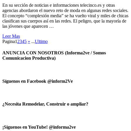
En su sección de noticias e informaciones telecinco.es y otras
agencias abordaron el nuevo reto de moda en algunas redes sociales.
El concepto “complexión media” se ha vuelto viral y miles de chicas
clasifican sus cuerpos así en las redes. El peligro, que la mayoría de
las jóvenes que aparecen …
Leer Mas
Pagina
1
2
3
4
5
»
...
Ultimo
ANUNCIA CON NOSOTROS (Informa2ve / Somos
Comunicacion Productiva)
Síguenos en Facebook @inform2Ve
¿Necesita Remodelar, Construir o ampliar?
¡Síguenos en YouTube! @informa2ve