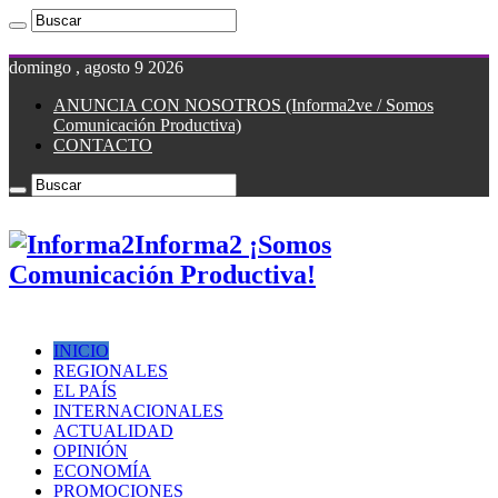
domingo , agosto 9 2026
ANUNCIA CON NOSOTROS (Informa2ve / Somos
Comunicación Productiva)
CONTACTO
Informa2 ¡Somos
Comunicación Productiva!
INICIO
REGIONALES
EL PAÍS
INTERNACIONALES
ACTUALIDAD
OPINIÓN
ECONOMÍA
PROMOCIONES