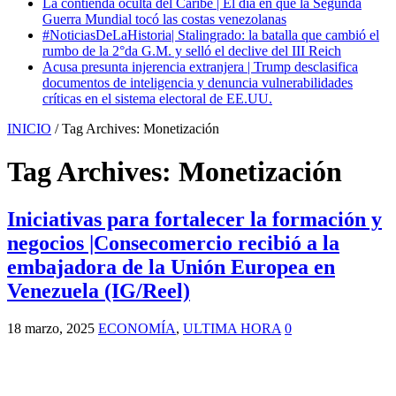
La contienda oculta del Caribe | El día en que la Segunda
Guerra Mundial tocó las costas venezolanas
#NoticiasDeLaHistoria| Stalingrado: la batalla que cambió el
rumbo de la 2°da G.M. y selló el declive del III Reich
Acusa presunta injerencia extranjera | Trump desclasifica
documentos de inteligencia y denuncia vulnerabilidades
críticas en el sistema electoral de EE.UU.
INICIO
/
Tag Archives: Monetización
Tag Archives:
Monetización
Iniciativas para fortalecer la formación y
negocios |Consecomercio recibió a la
embajadora de la Unión Europea en
Venezuela (IG/Reel)
18 marzo, 2025
ECONOMÍA
,
ULTIMA HORA
0