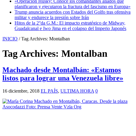
«Operación Husky: Conoce los comandantes aliados que
planificaron y ejecutaron la fractura del fascismo en Europa»
Trump anuncia acuerdos con Estados del Golfo tras ofensiva
militar y endurece la presión sobre Irán
Hitos de la 2°da G.M.: El impacto estratégico de Midway,
Guadalcanal e Iwo Jima en el colapso del Imperio Japonés
INICIO
/
Tag Archives: Montalban
Tag Archives:
Montalban
Machado desde Montalbán: «Estamos
listos para lograr una Venezuela libre»
16 diciembre, 2018
EL PAÍS
,
ULTIMA HORA
0