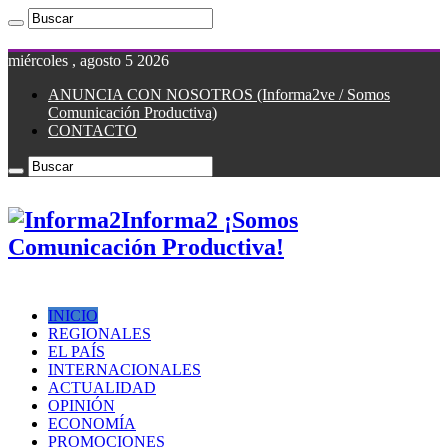
miércoles , agosto 5 2026
ANUNCIA CON NOSOTROS (Informa2ve / Somos
Comunicación Productiva)
CONTACTO
Informa2 ¡Somos
Comunicación Productiva!
INICIO
REGIONALES
EL PAÍS
INTERNACIONALES
ACTUALIDAD
OPINIÓN
ECONOMÍA
PROMOCIONES