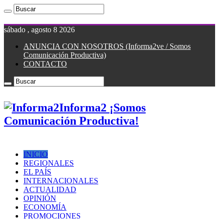
sábado , agosto 8 2026
ANUNCIA CON NOSOTROS (Informa2ve / Somos
Comunicación Productiva)
CONTACTO
Informa2 ¡Somos
Comunicación Productiva!
INICIO
REGIONALES
EL PAÍS
INTERNACIONALES
ACTUALIDAD
OPINIÓN
ECONOMÍA
PROMOCIONES