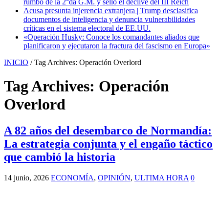
rumbo de la 2°da G.M. y selló el declive del III Reich
Acusa presunta injerencia extranjera | Trump desclasifica
documentos de inteligencia y denuncia vulnerabilidades
críticas en el sistema electoral de EE.UU.
«Operación Husky: Conoce los comandantes aliados que
planificaron y ejecutaron la fractura del fascismo en Europa»
INICIO
/
Tag Archives: Operación Overlord
Tag Archives:
Operación
Overlord
A 82 años del desembarco de Normandía:
La estrategia conjunta y el engaño táctico
que cambió la historia
14 junio, 2026
ECONOMÍA
,
OPINIÓN
,
ULTIMA HORA
0