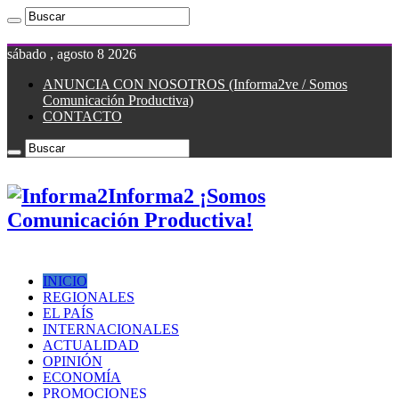
sábado , agosto 8 2026
ANUNCIA CON NOSOTROS (Informa2ve / Somos
Comunicación Productiva)
CONTACTO
Informa2 ¡Somos
Comunicación Productiva!
INICIO
REGIONALES
EL PAÍS
INTERNACIONALES
ACTUALIDAD
OPINIÓN
ECONOMÍA
PROMOCIONES