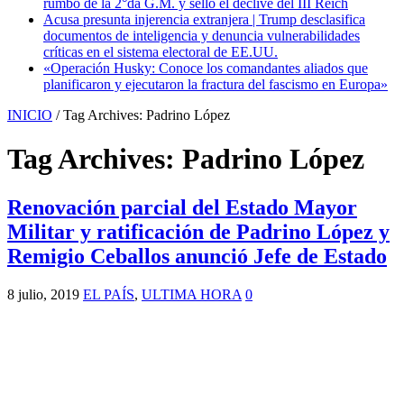
rumbo de la 2°da G.M. y selló el declive del III Reich
Acusa presunta injerencia extranjera | Trump desclasifica
documentos de inteligencia y denuncia vulnerabilidades
críticas en el sistema electoral de EE.UU.
«Operación Husky: Conoce los comandantes aliados que
planificaron y ejecutaron la fractura del fascismo en Europa»
INICIO
/
Tag Archives: Padrino López
Tag Archives:
Padrino López
Renovación parcial del Estado Mayor
Militar y ratificación de Padrino López y
Remigio Ceballos anunció Jefe de Estado
8 julio, 2019
EL PAÍS
,
ULTIMA HORA
0