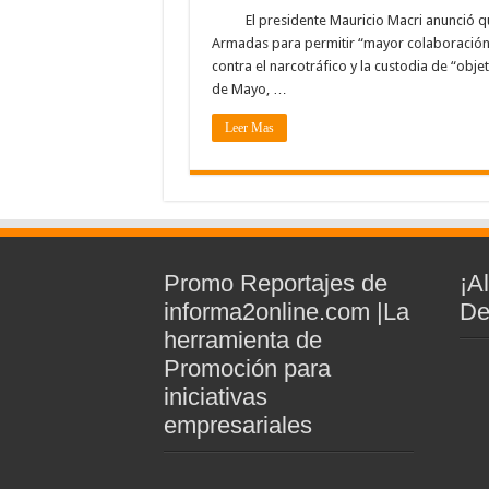
El presidente Mauricio Macri anunció q
Armadas para permitir “mayor colaboración” 
contra el narcotráfico y la custodia de “obj
de Mayo, …
Leer Mas
Promo Reportajes de
¡A
informa2online.com |La
De
herramienta de
Promoción para
iniciativas
empresariales