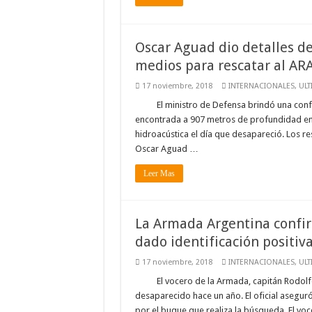
Oscar Aguad dio detalles d
medios para rescatar al AR
17 noviembre, 2018
INTERNACIONALES
,
ULT
El ministro de Defensa brindó una conf
encontrada a 907 metros de profundidad en
hidroacústica el día que desapareció. Los r
Oscar Aguad …
Leer Mas
La Armada Argentina confir
dado identificación positiv
17 noviembre, 2018
INTERNACIONALES
,
ULT
El vocero de la Armada, capitán Rodol
desaparecido hace un año. El oficial aseguró
por el buque que realiza la búsqueda. El vo