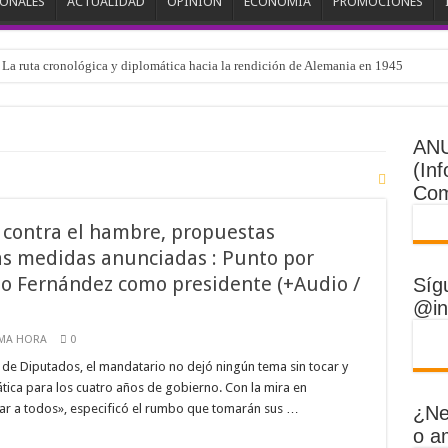
IONALES
ACTUALIDAD
OPINIÓN
ECONOMÍA
PROMOCIONES
| La ruta cronológica y diplomática hacia la rendición de Alemania en 1945
 en Ceuta y Melilla desata despliegue conjunto militar y policial urgente, así com
International evalúan daños sísmicos en Venezuela con inteligencia artificial y e
AN
 de Venezuela propone fondo bursátil ante la Bolsa de Valores de Caracas para reac
(In
Com
 especialistas efectuaron evaluaciones técnicas | Marco Rubio y Donald Trump abord
 del Caribe | El día en que la Segunda Guerra Mundial tocó las costas venezolanas
n contra el hambre, propuestas
as medidas anunciadas : Punto por
ia| Stalingrado: la batalla que cambió el rumbo de la 2°da G.M. y selló el declive 
rto Fernández como presidente (+Audio /
Síg
rencia extranjera | Trump desclasifica documentos de inteligencia y denuncia vulne
@in
Conoce los comandantes aliados que planificaron y ejecutaron la fractura del fas
IMA HORA
0
dos con Estados del Golfo tras ofensiva militar y endurece la presión sobre Irán
 de Diputados, el mandatario no dejó ningún tema sin tocar y
ica para los cuatro años de gobierno. Con la mira en
ar a todos», especificó el rumbo que tomarán sus …
¿Ne
o a