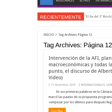
REGIONALES
EL PAÍS
INTERNAC
RECIENTEMENTE
El fin del 3° Reich
Desborde migratorio
EE.UU. y Miyamoto 
INICIO
/
Tag Archives: Página 12
Cámara Inmobiliaria
Tag Archives:
Página 12
Mientras Barrett y
La contienda oculta
Intervención de la AFI, pla
macroeconómicas y todas l
#NoticiasDeLaHistor
punto, el discurso de Albe
Acusa presunta inje
Video)
«Operación Husky: 
11 diciembre, 2019
INTERNACIONALES
,
ULT
Trump anuncia acuer
En sus primeras palabras en la Cámara
marcó las pautas de su propuesta programát
«empezar por los últimos para después lleg
Leer Mas