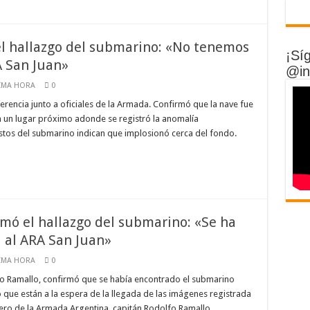
el hallazgo del submarino: «No tenemos
¡Sí
A San Juan»
@in
IMA HORA
0
erencia junto a oficiales de la Armada. Confirmó que la nave fue
 un lugar próximo adonde se registró la anomalía
estos del submarino indican que implosionó cerca del fondo.
mó el hallazgo del submarino: «Se ha
a al ARA San Juan»
IMA HORA
0
fo Ramallo, confirmó que se había encontrado el submarino
 que están a la espera de la llegada de las imágenes registrada
cero de la Armada Argentina, capitán Rodolfo Ramallo, …