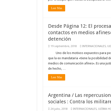
Leer Mas
Desde Página 12: El proce
contactos en medios afines
detención
19 septiembre, 2018
INTERNACIONALES
,
UL
Uno de los motivos expuestos para pedi
que la ex mandataria «tiene la posibilidad de
medios de comunicación afines». Es una just
de hecho, …
Leer Mas
Argentina / Las repercusion
sociales : Contra los militar
24 julio, 2018
INTERNACIONALES
,
ULTIMA H