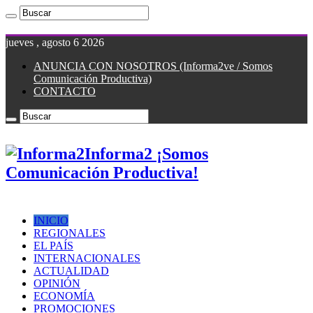
jueves , agosto 6 2026
ANUNCIA CON NOSOTROS (Informa2ve / Somos
Comunicación Productiva)
CONTACTO
Informa2 ¡Somos
Comunicación Productiva!
INICIO
REGIONALES
EL PAÍS
INTERNACIONALES
ACTUALIDAD
OPINIÓN
ECONOMÍA
PROMOCIONES