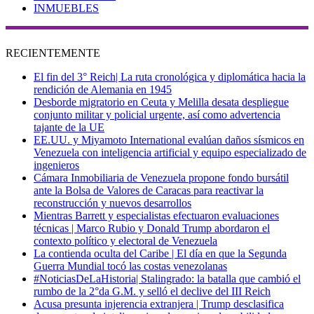
INMUEBLES
RECIENTEMENTE
El fin del 3° Reich| La ruta cronológica y diplomática hacia la
rendición de Alemania en 1945
Desborde migratorio en Ceuta y Melilla desata despliegue
conjunto militar y policial urgente, así como advertencia
tajante de la UE
EE.UU. y Miyamoto International evalúan daños sísmicos en
Venezuela con inteligencia artificial y equipo especializado de
ingenieros
Cámara Inmobiliaria de Venezuela propone fondo bursátil
ante la Bolsa de Valores de Caracas para reactivar la
reconstrucción y nuevos desarrollos
Mientras Barrett y especialistas efectuaron evaluaciones
técnicas | Marco Rubio y Donald Trump abordaron el
contexto político y electoral de Venezuela
La contienda oculta del Caribe | El día en que la Segunda
Guerra Mundial tocó las costas venezolanas
#NoticiasDeLaHistoria| Stalingrado: la batalla que cambió el
rumbo de la 2°da G.M. y selló el declive del III Reich
Acusa presunta injerencia extranjera | Trump desclasifica