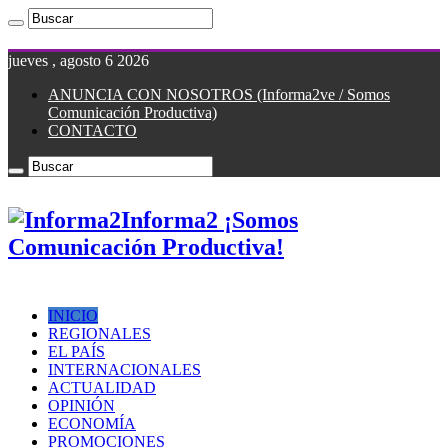
jueves , agosto 6 2026
ANUNCIA CON NOSOTROS (Informa2ve / Somos
Comunicación Productiva)
CONTACTO
Informa2 ¡Somos
Comunicación Productiva!
INICIO
REGIONALES
EL PAÍS
INTERNACIONALES
ACTUALIDAD
OPINIÓN
ECONOMÍA
PROMOCIONES