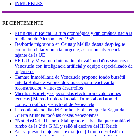
INMUEBLES
RECIENTEMENTE
El fin del 3° Reich| La ruta cronológica y diplomática hacia la
rendición de Alemania en 1945
Desborde migratorio en Ceuta y Melilla desata despliegue
conjunto militar y policial urgente, así como advertencia
tajante de la UE
EE.UU. y Miyamoto International evalúan daños sísmicos en
Venezuela con inteligencia artificial y equipo especializado de
ingenieros
Cámara Inmobiliaria de Venezuela propone fondo bursátil
ante la Bolsa de Valores de Caracas para reactivar la
reconstrucción y nuevos desarrollos
Mientras Barrett y especialistas efectuaron evaluaciones
técnicas | Marco Rubio y Donald Trump abordaron el
contexto político y electoral de Venezuela
La contienda oculta del Caribe | El día en que la Segunda
Guerra Mundial tocó las costas venezolanas
#NoticiasDeLaHistoria| Stalingrado: la batalla que cambió el
rumbo de la 2°da G.M. y selló el declive del III Reich
Acusa presunta injerencia extranjera | Trump desclasifica