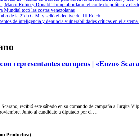
cas | Marco Rubio y Donald Trump abordaron el contexto político y elec
ra Mundial tocó las costas venezolanas
mbo de la 2°da G.M. y selló el declive del III Reich
entos de inteligencia y denuncia vulnerabilidades críticas en el sistem
ano
con representantes europeos | «Enzo» Scara
 Scarano, recibió este sábado en su comando de campaña a Jurgita Vilpi
noviembre. Junto al candidato a diputado por el …
n Productiva)