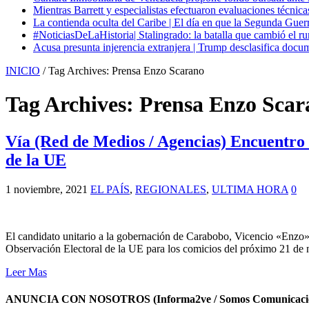
Mientras Barrett y especialistas efectuaron evaluaciones técni
La contienda oculta del Caribe | El día en que la Segunda Guer
#NoticiasDeLaHistoria| Stalingrado: la batalla que cambió el ru
Acusa presunta injerencia extranjera | Trump desclasifica docum
INICIO
/
Tag Archives: Prensa Enzo Scarano
Tag Archives:
Prensa Enzo Scar
Vía (Red de Medios / Agencias) Encuentro 
de la UE
1 noviembre, 2021
EL PAÍS
,
REGIONALES
,
ULTIMA HORA
0
El candidato unitario a la gobernación de Carabobo, Vicencio «Enzo»
Observación Electoral de la UE para los comicios del próximo 21 de 
Leer Mas
ANUNCIA CON NOSOTROS (Informa2ve / Somos Comunicacio