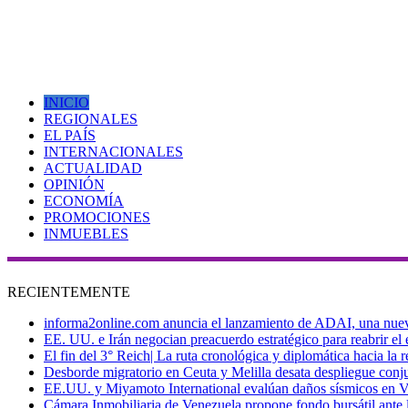
INICIO
REGIONALES
EL PAÍS
INTERNACIONALES
ACTUALIDAD
OPINIÓN
ECONOMÍA
PROMOCIONES
INMUEBLES
RECIENTEMENTE
informa2online.com anuncia el lanzamiento de ADAI, una nueva p
EE. UU. e Irán negocian preacuerdo estratégico para reabrir el
El fin del 3° Reich| La ruta cronológica y diplomática hacia la
Desborde migratorio en Ceuta y Melilla desata despliegue conjun
EE.UU. y Miyamoto International evalúan daños sísmicos en Vene
Cámara Inmobiliaria de Venezuela propone fondo bursátil ante l