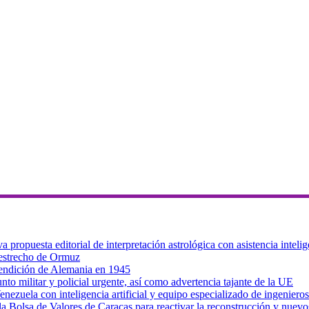
ropuesta editorial de interpretación astrológica con asistencia intelig
 estrecho de Ormuz
 rendición de Alemania en 1945
to militar y policial urgente, así como advertencia tajante de la UE
zuela con inteligencia artificial y equipo especializado de ingenieros
a Bolsa de Valores de Caracas para reactivar la reconstrucción y nuevo