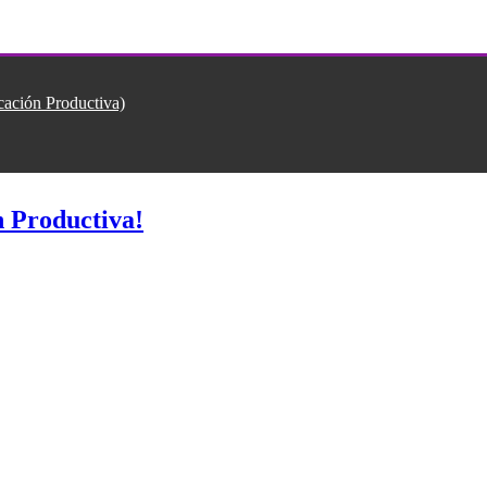
ión Productiva)
 Productiva!