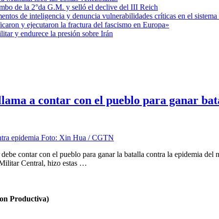
mbo de la 2°da G.M. y selló el declive del III Reich
entos de inteligencia y denuncia vulnerabilidades críticas en el sistem
aron y ejecutaron la fractura del fascismo en Europa»
itar y endurece la presión sobre Irán
lama a contar con el pueblo para ganar bat
 debe contar con el pueblo para ganar la batalla contra la epidemia del
ilitar Central, hizo estas …
n Productiva)