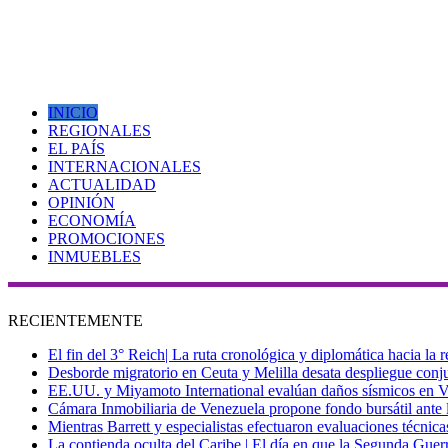
INICIO
REGIONALES
EL PAÍS
INTERNACIONALES
ACTUALIDAD
OPINIÓN
ECONOMÍA
PROMOCIONES
INMUEBLES
RECIENTEMENTE
El fin del 3° Reich| La ruta cronológica y diplomática hacia la
Desborde migratorio en Ceuta y Melilla desata despliegue conjun
EE.UU. y Miyamoto International evalúan daños sísmicos en Vene
Cámara Inmobiliaria de Venezuela propone fondo bursátil ante l
Mientras Barrett y especialistas efectuaron evaluaciones técni
La contienda oculta del Caribe | El día en que la Segunda Guer