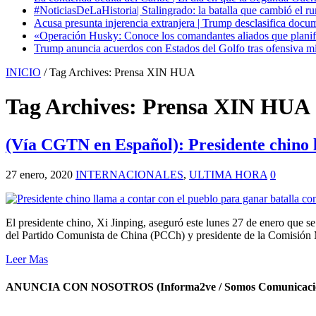
#NoticiasDeLaHistoria| Stalingrado: la batalla que cambió el ru
Acusa presunta injerencia extranjera | Trump desclasifica docum
«Operación Husky: Conoce los comandantes aliados que planific
Trump anuncia acuerdos con Estados del Golfo tras ofensiva mil
INICIO
/
Tag Archives: Prensa XIN HUA
Tag Archives:
Prensa XIN HUA
(Vía CGTN en Español): Presidente chino l
27 enero, 2020
INTERNACIONALES
,
ULTIMA HORA
0
El presidente chino, Xi Jinping, aseguró este lunes 27 de enero que se
del Partido Comunista de China (PCCh) y presidente de la Comisión M
Leer Mas
ANUNCIA CON NOSOTROS (Informa2ve / Somos Comunicacio