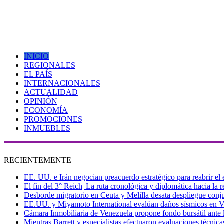
INICIO
REGIONALES
EL PAÍS
INTERNACIONALES
ACTUALIDAD
OPINIÓN
ECONOMÍA
PROMOCIONES
INMUEBLES
RECIENTEMENTE
EE. UU. e Irán negocian preacuerdo estratégico para reabrir el
El fin del 3° Reich| La ruta cronológica y diplomática hacia la
Desborde migratorio en Ceuta y Melilla desata despliegue conjun
EE.UU. y Miyamoto International evalúan daños sísmicos en Vene
Cámara Inmobiliaria de Venezuela propone fondo bursátil ante l
Mientras Barrett y especialistas efectuaron evaluaciones técni