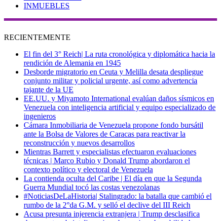
INMUEBLES
RECIENTEMENTE
El fin del 3° Reich| La ruta cronológica y diplomática hacia la
rendición de Alemania en 1945
Desborde migratorio en Ceuta y Melilla desata despliegue
conjunto militar y policial urgente, así como advertencia
tajante de la UE
EE.UU. y Miyamoto International evalúan daños sísmicos en
Venezuela con inteligencia artificial y equipo especializado de
ingenieros
Cámara Inmobiliaria de Venezuela propone fondo bursátil
ante la Bolsa de Valores de Caracas para reactivar la
reconstrucción y nuevos desarrollos
Mientras Barrett y especialistas efectuaron evaluaciones
técnicas | Marco Rubio y Donald Trump abordaron el
contexto político y electoral de Venezuela
La contienda oculta del Caribe | El día en que la Segunda
Guerra Mundial tocó las costas venezolanas
#NoticiasDeLaHistoria| Stalingrado: la batalla que cambió el
rumbo de la 2°da G.M. y selló el declive del III Reich
Acusa presunta injerencia extranjera | Trump desclasifica