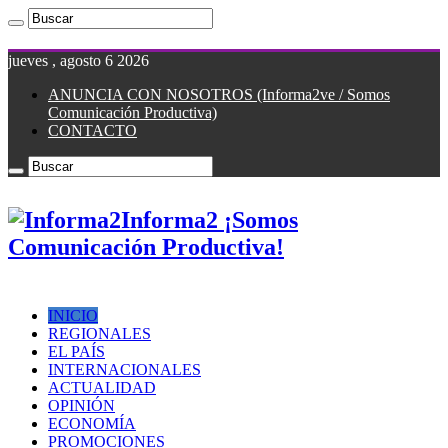
jueves , agosto 6 2026
ANUNCIA CON NOSOTROS (Informa2ve / Somos
Comunicación Productiva)
CONTACTO
Informa2 ¡Somos
Comunicación Productiva!
INICIO
REGIONALES
EL PAÍS
INTERNACIONALES
ACTUALIDAD
OPINIÓN
ECONOMÍA
PROMOCIONES