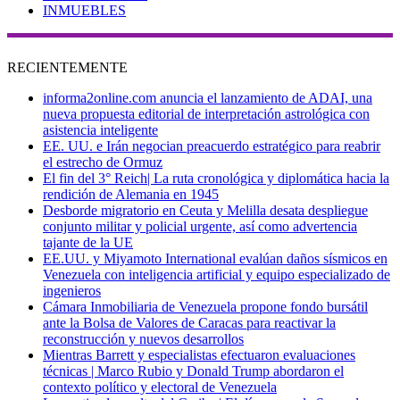
INMUEBLES
RECIENTEMENTE
informa2online.com anuncia el lanzamiento de ADAI, una
nueva propuesta editorial de interpretación astrológica con
asistencia inteligente
EE. UU. e Irán negocian preacuerdo estratégico para reabrir
el estrecho de Ormuz
El fin del 3° Reich| La ruta cronológica y diplomática hacia la
rendición de Alemania en 1945
Desborde migratorio en Ceuta y Melilla desata despliegue
conjunto militar y policial urgente, así como advertencia
tajante de la UE
EE.UU. y Miyamoto International evalúan daños sísmicos en
Venezuela con inteligencia artificial y equipo especializado de
ingenieros
Cámara Inmobiliaria de Venezuela propone fondo bursátil
ante la Bolsa de Valores de Caracas para reactivar la
reconstrucción y nuevos desarrollos
Mientras Barrett y especialistas efectuaron evaluaciones
técnicas | Marco Rubio y Donald Trump abordaron el
contexto político y electoral de Venezuela