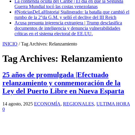
La contienda oculta del Caribe | El día en que la Segunda
Guerra Mundial tocó las costas venezolanas
#NoticiasDeLaHistoria| Stalingrado: la batalla que cambió el
rumbo de la 2°da G.M. y selló el declive del III Reich
Acusa presunta injerencia extranjera | Trump desclasifica
documentos de inteligencia y denuncia vulnerabilidades
críticas en el sistema electoral de EE.UU.
INICIO
/
Tag Archives: Relanzamiento
Tag Archives:
Relanzamiento
25 años de promulgada |Efectuado
relanzamiento y conmemoración de la
Ley del Puerto Libre en Nueva Esparta
14 agosto, 2025
ECONOMÍA
,
REGIONALES
,
ULTIMA HORA
0