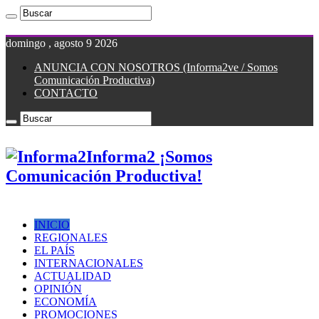
domingo , agosto 9 2026
ANUNCIA CON NOSOTROS (Informa2ve / Somos
Comunicación Productiva)
CONTACTO
Informa2 ¡Somos
Comunicación Productiva!
INICIO
REGIONALES
EL PAÍS
INTERNACIONALES
ACTUALIDAD
OPINIÓN
ECONOMÍA
PROMOCIONES