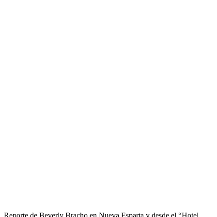
Reporte de Beverly Bracho en Nueva Esparta y desde el “Hotel