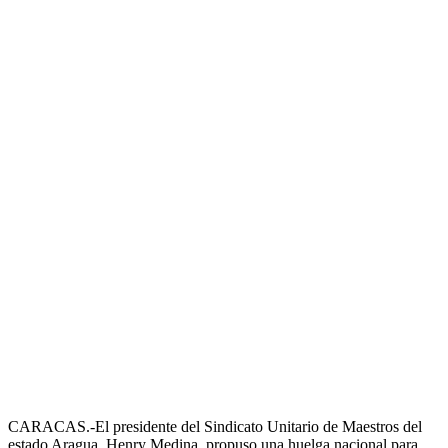
CARACAS.-El presidente del Sindicato Unitario de Maestros del
estado Aragua, Henry Medina, propuso una huelga nacional para