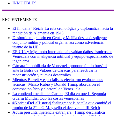
INMUEBLES
RECIENTEMENTE
El fin del 3° Reich| La ruta cronológica y diplomática hacia la
rendición de Alemania en 1945
Desborde migratorio en Ceuta y Melilla desata despliegue
conjunto militar y policial urgente, así como advertencia
tajante de la UE
EE.UU. y Miyamoto International evalúan daños sísmicos en
Venezuela con inteligencia artificial y equipo especializado de
ingenieros
Cámara Inmobiliaria de Venezuela propone fondo bursátil
ante la Bolsa de Valores de Caracas para reactivar la
reconstrucción y nuevos desarrollos
Mientras Barrett y especialistas efectuaron evaluaciones
técnicas | Marco Rubio y Donald Trump abordaron el
contexto político y electoral de Venezuela
La contienda oculta del Caribe | El día en que la Segunda
Guerra Mundial tocó las costas venezolanas
#NoticiasDeLaHistoria| Stalingrado: la batalla que cambió el
rumbo de la 2°da G.M. y selló el declive del III Reich
Acusa presunta injerencia extranjera | Trump desclasifica