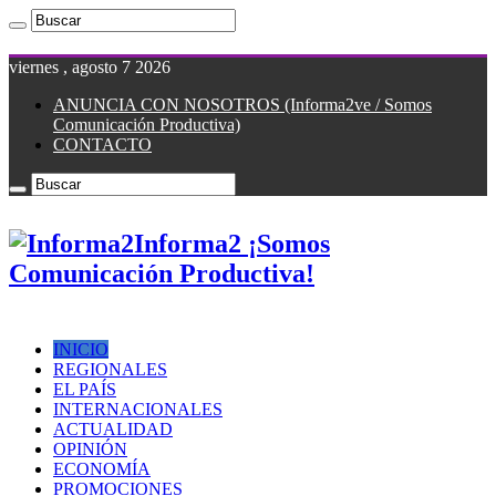
viernes , agosto 7 2026
ANUNCIA CON NOSOTROS (Informa2ve / Somos
Comunicación Productiva)
CONTACTO
Informa2 ¡Somos
Comunicación Productiva!
INICIO
REGIONALES
EL PAÍS
INTERNACIONALES
ACTUALIDAD
OPINIÓN
ECONOMÍA
PROMOCIONES