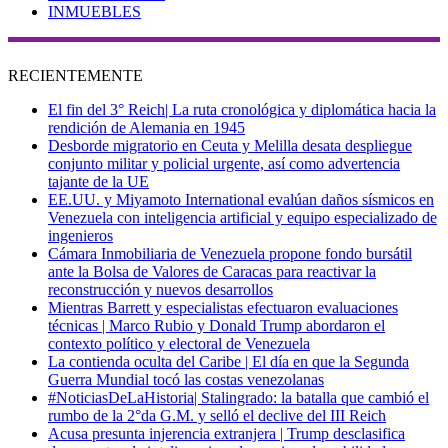
INMUEBLES
RECIENTEMENTE
El fin del 3° Reich| La ruta cronológica y diplomática hacia la
rendición de Alemania en 1945
Desborde migratorio en Ceuta y Melilla desata despliegue
conjunto militar y policial urgente, así como advertencia
tajante de la UE
EE.UU. y Miyamoto International evalúan daños sísmicos en
Venezuela con inteligencia artificial y equipo especializado de
ingenieros
Cámara Inmobiliaria de Venezuela propone fondo bursátil
ante la Bolsa de Valores de Caracas para reactivar la
reconstrucción y nuevos desarrollos
Mientras Barrett y especialistas efectuaron evaluaciones
técnicas | Marco Rubio y Donald Trump abordaron el
contexto político y electoral de Venezuela
La contienda oculta del Caribe | El día en que la Segunda
Guerra Mundial tocó las costas venezolanas
#NoticiasDeLaHistoria| Stalingrado: la batalla que cambió el
rumbo de la 2°da G.M. y selló el declive del III Reich
Acusa presunta injerencia extranjera | Trump desclasifica