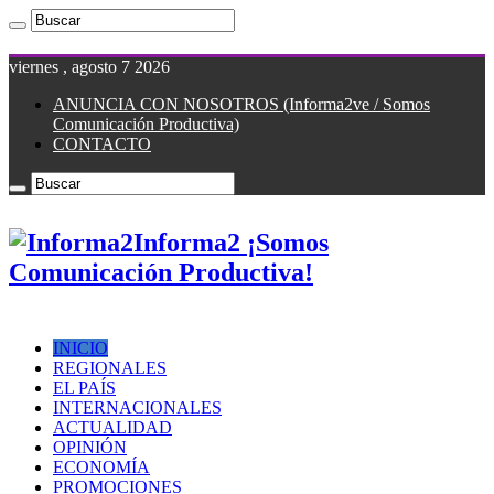
viernes , agosto 7 2026
ANUNCIA CON NOSOTROS (Informa2ve / Somos
Comunicación Productiva)
CONTACTO
Informa2 ¡Somos
Comunicación Productiva!
INICIO
REGIONALES
EL PAÍS
INTERNACIONALES
ACTUALIDAD
OPINIÓN
ECONOMÍA
PROMOCIONES