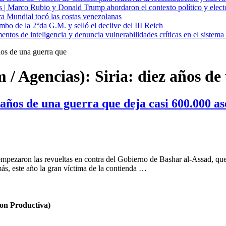
cas | Marco Rubio y Donald Trump abordaron el contexto político y elec
ra Mundial tocó las costas venezolanas
mbo de la 2°da G.M. y selló el declive del III Reich
entos de inteligencia y denuncia vulnerabilidades críticas en el sistem
ños de una guerra que
 / Agencias): Siria: diez años de
 años de una guerra que deja casi 600.000 a
mpezaron las revueltas en contra del Gobierno de Bashar al-Assad, que
más, este año la gran víctima de la contienda …
n Productiva)