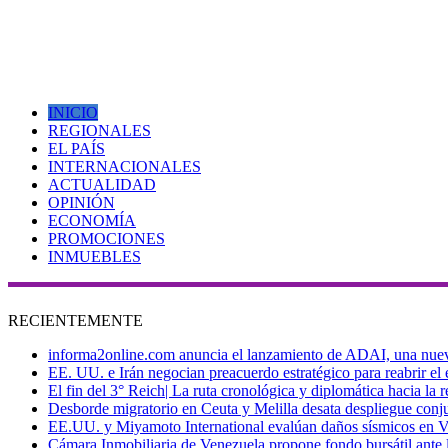
INICIO
REGIONALES
EL PAÍS
INTERNACIONALES
ACTUALIDAD
OPINIÓN
ECONOMÍA
PROMOCIONES
INMUEBLES
RECIENTEMENTE
informa2online.com anuncia el lanzamiento de ADAI, una nueva p
EE. UU. e Irán negocian preacuerdo estratégico para reabrir el
El fin del 3° Reich| La ruta cronológica y diplomática hacia la
Desborde migratorio en Ceuta y Melilla desata despliegue conjun
EE.UU. y Miyamoto International evalúan daños sísmicos en Vene
Cámara Inmobiliaria de Venezuela propone fondo bursátil ante l