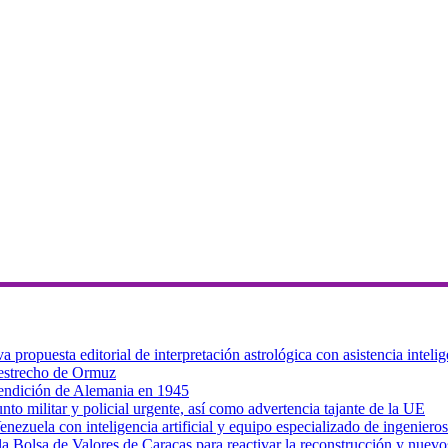
ropuesta editorial de interpretación astrológica con asistencia intelig
 estrecho de Ormuz
 rendición de Alemania en 1945
to militar y policial urgente, así como advertencia tajante de la UE
zuela con inteligencia artificial y equipo especializado de ingenieros
a Bolsa de Valores de Caracas para reactivar la reconstrucción y nuevo