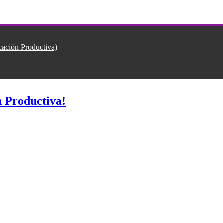
ión Productiva)
 Productiva!