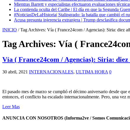
Mientras Barrett y especialistas efectuaron evaluaciones técni
La contienda oculta del Caribe | El día en que la Segunda Guer
#NoticiasDeLaHistoria| Stalingrado: la batalla que cambió el ru
Acusa presunta injerencia extranjera | Trump desclasifica docum
INICIO
/
Tag Archives: Vía ( France24com / Agencias): Siria: diez a
Tag Archives:
Vía ( France24com
Vía ( France24com / Agencias): Siria: diez
30 abril, 2021
INTERNACIONALES
,
ULTIMA HORA
0
El pasado mes de marzo se cumplió el décimo aniversario desde que e
entonces, el conflicto ha escalado internacionalmente. Pero, una vez 
Leer Mas
ANUNCIA CON NOSOTROS (Informa2ve / Somos Comunicacio