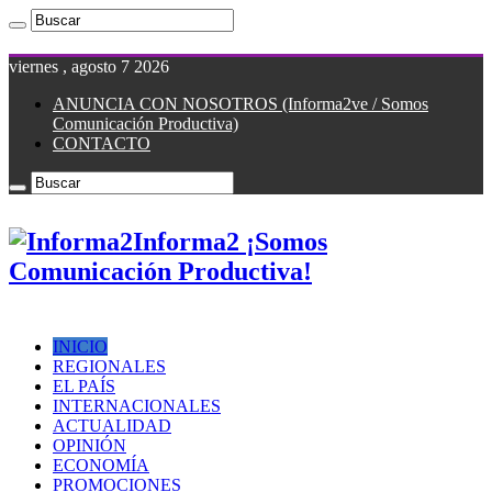
viernes , agosto 7 2026
ANUNCIA CON NOSOTROS (Informa2ve / Somos
Comunicación Productiva)
CONTACTO
Informa2 ¡Somos
Comunicación Productiva!
INICIO
REGIONALES
EL PAÍS
INTERNACIONALES
ACTUALIDAD
OPINIÓN
ECONOMÍA
PROMOCIONES