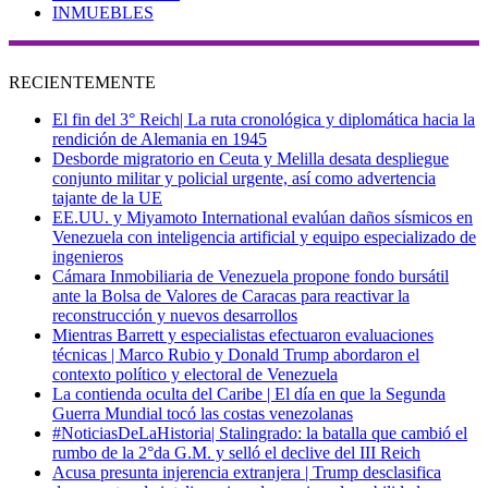
INMUEBLES
RECIENTEMENTE
El fin del 3° Reich| La ruta cronológica y diplomática hacia la
rendición de Alemania en 1945
Desborde migratorio en Ceuta y Melilla desata despliegue
conjunto militar y policial urgente, así como advertencia
tajante de la UE
EE.UU. y Miyamoto International evalúan daños sísmicos en
Venezuela con inteligencia artificial y equipo especializado de
ingenieros
Cámara Inmobiliaria de Venezuela propone fondo bursátil
ante la Bolsa de Valores de Caracas para reactivar la
reconstrucción y nuevos desarrollos
Mientras Barrett y especialistas efectuaron evaluaciones
técnicas | Marco Rubio y Donald Trump abordaron el
contexto político y electoral de Venezuela
La contienda oculta del Caribe | El día en que la Segunda
Guerra Mundial tocó las costas venezolanas
#NoticiasDeLaHistoria| Stalingrado: la batalla que cambió el
rumbo de la 2°da G.M. y selló el declive del III Reich
Acusa presunta injerencia extranjera | Trump desclasifica