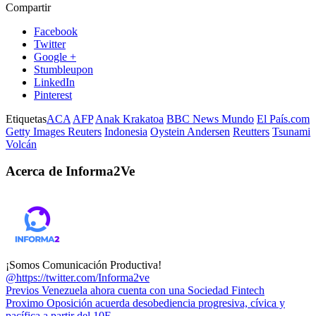
Compartir
Facebook
Twitter
Google +
Stumbleupon
LinkedIn
Pinterest
Etiquetas
ACA
AFP
Anak Krakatoa
BBC News Mundo
El País.com
Getty Images Reuters
Indonesia
Oystein Andersen
Reutters
Tsunami
Volcán
Acerca de Informa2Ve
¡Somos Comunicación Productiva!
@https://twitter.com/Informa2ve
Previos
Venezuela ahora cuenta con una Sociedad Fintech
Proximo
Oposición acuerda desobediencia progresiva, cívica y
pacífica a partir del 10E