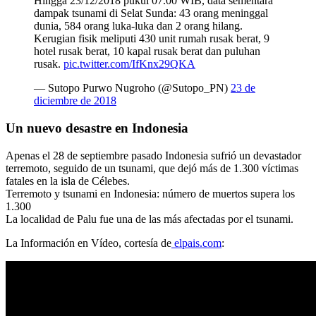
Hingga 23/12/2018 pukul 07.00 WIB, data sementara
dampak tsunami di Selat Sunda: 43 orang meninggal
dunia, 584 orang luka-luka dan 2 orang hilang.
Kerugian fisik meliputi 430 unit rumah rusak berat, 9
hotel rusak berat, 10 kapal rusak berat dan puluhan
rusak.
pic.twitter.com/IfKnx29QKA
— Sutopo Purwo Nugroho (@Sutopo_PN)
23 de
diciembre de 2018
Un nuevo desastre en Indonesia
Apenas el 28 de septiembre pasado Indonesia sufrió un devastador
terremoto, seguido de un tsunami, que dejó más de 1.300 víctimas
fatales en la isla de Célebes.
Terremoto y tsunami en Indonesia: número de muertos supera los
1.300
La localidad de Palu fue una de las más afectadas por el tsunami.
La Información en Vídeo, cortesía de
elpais.com
: