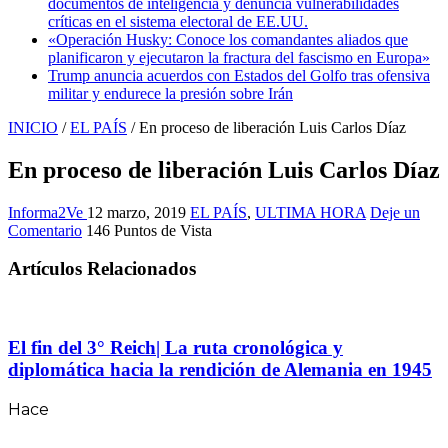
documentos de inteligencia y denuncia vulnerabilidades
críticas en el sistema electoral de EE.UU.
«Operación Husky: Conoce los comandantes aliados que
planificaron y ejecutaron la fractura del fascismo en Europa»
Trump anuncia acuerdos con Estados del Golfo tras ofensiva
militar y endurece la presión sobre Irán
INICIO
/
EL PAÍS
/
En proceso de liberación Luis Carlos Díaz
En proceso de liberación Luis Carlos Díaz
Informa2Ve
12 marzo, 2019
EL PAÍS
,
ULTIMA HORA
Deje un
Comentario
146 Puntos de Vista
Artículos Relacionados
El fin del 3° Reich| La ruta cronológica y
diplomática hacia la rendición de Alemania en 1945
Hace