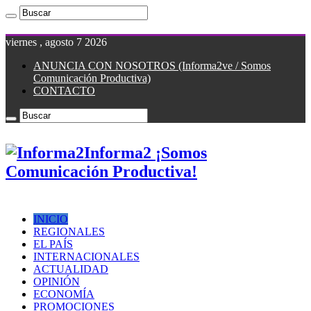
viernes , agosto 7 2026
ANUNCIA CON NOSOTROS (Informa2ve / Somos
Comunicación Productiva)
CONTACTO
Informa2 ¡Somos
Comunicación Productiva!
INICIO
REGIONALES
EL PAÍS
INTERNACIONALES
ACTUALIDAD
OPINIÓN
ECONOMÍA
PROMOCIONES