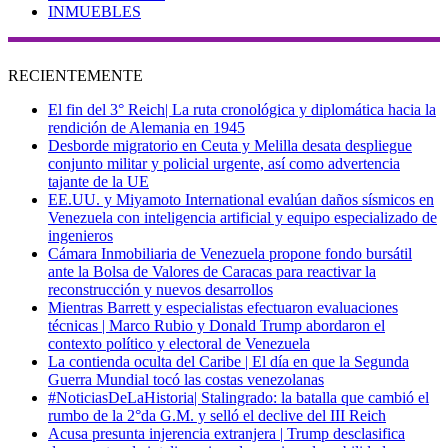
INMUEBLES
RECIENTEMENTE
El fin del 3° Reich| La ruta cronológica y diplomática hacia la
rendición de Alemania en 1945
Desborde migratorio en Ceuta y Melilla desata despliegue
conjunto militar y policial urgente, así como advertencia
tajante de la UE
EE.UU. y Miyamoto International evalúan daños sísmicos en
Venezuela con inteligencia artificial y equipo especializado de
ingenieros
Cámara Inmobiliaria de Venezuela propone fondo bursátil
ante la Bolsa de Valores de Caracas para reactivar la
reconstrucción y nuevos desarrollos
Mientras Barrett y especialistas efectuaron evaluaciones
técnicas | Marco Rubio y Donald Trump abordaron el
contexto político y electoral de Venezuela
La contienda oculta del Caribe | El día en que la Segunda
Guerra Mundial tocó las costas venezolanas
#NoticiasDeLaHistoria| Stalingrado: la batalla que cambió el
rumbo de la 2°da G.M. y selló el declive del III Reich
Acusa presunta injerencia extranjera | Trump desclasifica