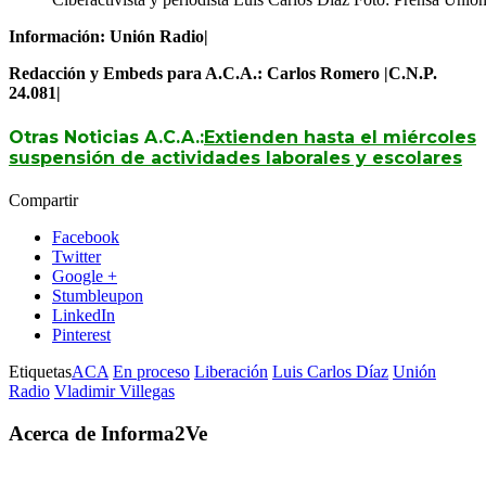
Información: Unión Radio|
Redacción y Embeds para A.C.A.: Carlos Romero |C.N.P.
24.081|
Otras Noticias A.C.A.:
Extienden hasta el miércoles
suspensión de actividades laborales y escolares
Compartir
Facebook
Twitter
Google +
Stumbleupon
LinkedIn
Pinterest
Etiquetas
ACA
En proceso
Liberación
Luis Carlos Díaz
Unión
Radio
Vladimir Villegas
Acerca de Informa2Ve