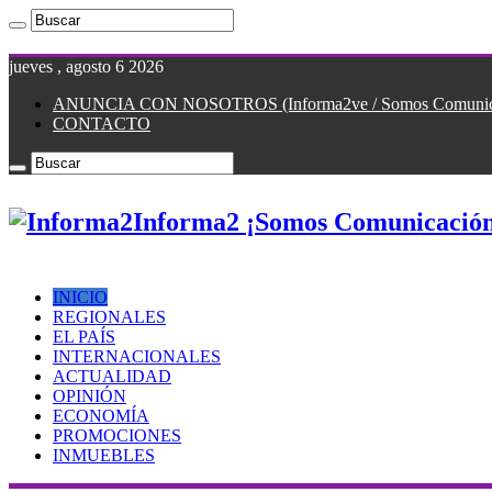
jueves , agosto 6 2026
ANUNCIA CON NOSOTROS (Informa2ve / Somos Comunicac
CONTACTO
Informa2 ¡Somos Comunicación
INICIO
REGIONALES
EL PAÍS
INTERNACIONALES
ACTUALIDAD
OPINIÓN
ECONOMÍA
PROMOCIONES
INMUEBLES