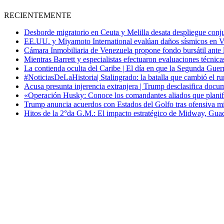
RECIENTEMENTE
Desborde migratorio en Ceuta y Melilla desata despliegue conjun
EE.UU. y Miyamoto International evalúan daños sísmicos en Vene
Cámara Inmobiliaria de Venezuela propone fondo bursátil ante l
Mientras Barrett y especialistas efectuaron evaluaciones técni
La contienda oculta del Caribe | El día en que la Segunda Guer
#NoticiasDeLaHistoria| Stalingrado: la batalla que cambió el ru
Acusa presunta injerencia extranjera | Trump desclasifica docum
«Operación Husky: Conoce los comandantes aliados que planific
Trump anuncia acuerdos con Estados del Golfo tras ofensiva mil
Hitos de la 2°da G.M.: El impacto estratégico de Midway, Guad