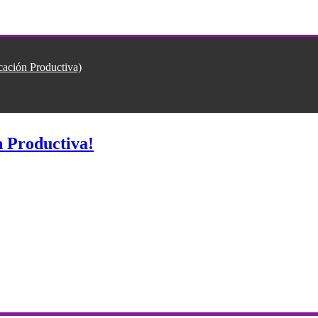
ión Productiva)
 Productiva!