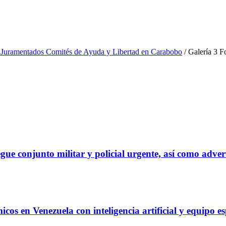
y Juramentados Comités de Ayuda y Libertad en Carabobo
/
Galería 3 F
gue conjunto militar y policial urgente, así como adver
s en Venezuela con inteligencia artificial y equipo es