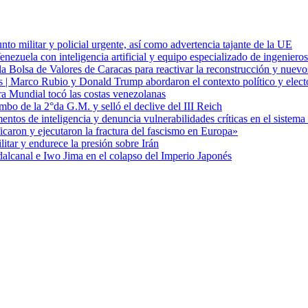
to militar y policial urgente, así como advertencia tajante de la UE
zuela con inteligencia artificial y equipo especializado de ingenieros
a Bolsa de Valores de Caracas para reactivar la reconstrucción y nuevo
cas | Marco Rubio y Donald Trump abordaron el contexto político y elec
ra Mundial tocó las costas venezolanas
mbo de la 2°da G.M. y selló el declive del III Reich
entos de inteligencia y denuncia vulnerabilidades críticas en el sistem
aron y ejecutaron la fractura del fascismo en Europa»
itar y endurece la presión sobre Irán
alcanal e Iwo Jima en el colapso del Imperio Japonés