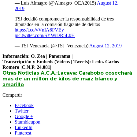
— Luis Almagro (@Almagro_OEA2015)
August 12,
2019
TSJ decidió comprometer la responsabilidad de tres
diputados en la comisión flagrante de delitos
https://t.co/vVnIA6PVEy
pic.twitter.com/SYWiDR5LbH
— TSJ Venezuela (@TSJ_Venezuela)
August 12, 2019
Información: O. Zea | Panorama |
Transcripción y Embeds (Videos | Tweets): Lcdo. Carlos
Romero |C.N.P. 24.081|
Otras Noticias A.C.A.:
Lacava: Carabobo cosechará
más de un millón de kilos de maíz blanco y
amarillo
Compartir
Facebook
Twitter
Google +
Stumbleupon
LinkedIn
Pinterest