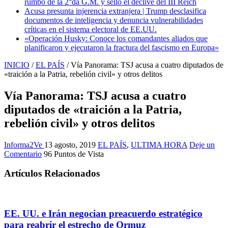
rumbo de la 2°da G.M. y selló el declive del III Reich
Acusa presunta injerencia extranjera | Trump desclasifica
documentos de inteligencia y denuncia vulnerabilidades
críticas en el sistema electoral de EE.UU.
«Operación Husky: Conoce los comandantes aliados que
planificaron y ejecutaron la fractura del fascismo en Europa»
INICIO
/
EL PAÍS
/
Vía Panorama: TSJ acusa a cuatro diputados de
«traición a la Patria, rebelión civil» y otros delitos
Vía Panorama: TSJ acusa a cuatro
diputados de «traición a la Patria,
rebelión civil» y otros delitos
Informa2Ve
13 agosto, 2019
EL PAÍS
,
ULTIMA HORA
Deje un
Comentario
96 Puntos de Vista
Artículos Relacionados
EE. UU. e Irán negocian preacuerdo estratégico
para reabrir el estrecho de Ormuz