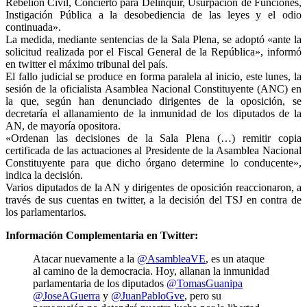
Rebelión Civil, Concierto para Delinquir, Usurpación de Funciones,
Instigación Pública a la desobediencia de las leyes y el odio
continuada».
La medida, mediante sentencias de la Sala Plena, se adoptó «ante la
solicitud realizada por el Fiscal General de la República», informó
en twitter el máximo tribunal del país.
El fallo judicial se produce en forma paralela al inicio, este lunes, la
sesión de la oficialista Asamblea Nacional Constituyente (ANC) en
la que, según han denunciado dirigentes de la oposición, se
decretaría el allanamiento de la inmunidad de los diputados de la
AN, de mayoría opositora.
«Ordenan las decisiones de la Sala Plena (…) remitir copia
certificada de las actuaciones al Presidente de la Asamblea Nacional
Constituyente para que dicho órgano determine lo conducente»,
indica la decisión.
Varios diputados de la AN y dirigentes de oposición reaccionaron, a
través de sus cuentas en twitter, a la decisión del TSJ en contra de
los parlamentarios.
Información Complementaria en Twitter:
Atacar nuevamente a la
@AsambleaVE
, es un ataque
al camino de la democracia. Hoy, allanan la inmunidad
parlamentaria de los diputados
@TomasGuanipa
@JoseAGuerra
y
@JuanPabloGve
, pero su