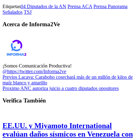
Etiquetas
04 Diputados de la AN
Prensa ACA
Prensa Panorama
Señalados
TSJ
Acerca de Informa2Ve
¡Somos Comunicación Productiva!
@https://twitter.com/Informa2ve
Previos
Lacava: Carabobo cosechará más de un millón de kilos de
maíz blanco y amarillo
Proximo
ANC autoriza juicio a cuatro diputados opositores
Verifica También
EE.UU. y Miyamoto International
evalúan daños sísmicos en Venezuela con