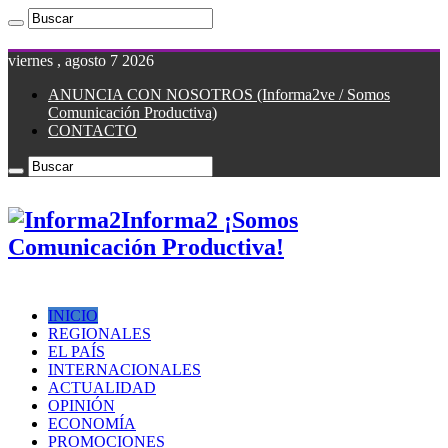
viernes , agosto 7 2026
ANUNCIA CON NOSOTROS (Informa2ve / Somos
Comunicación Productiva)
CONTACTO
Informa2 ¡Somos
Comunicación Productiva!
INICIO
REGIONALES
EL PAÍS
INTERNACIONALES
ACTUALIDAD
OPINIÓN
ECONOMÍA
PROMOCIONES