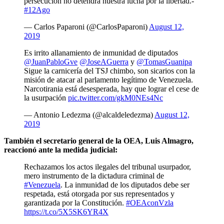
persecución no detendrá nuestra lucha por la libertad.-
#12Ago
— Carlos Paparoni (@CarlosPaparoni)
August 12,
2019
Es irrito allanamiento de inmunidad de diputados
@JuanPabloGve
@JoseAGuerra
y
@TomasGuanipa
Sigue la carnicería del TSJ chimbo, son sicarios con la
misión de atacar al parlamento legítimo de Venezuela.
Narcotirania está desesperada, hay que lograr el cese de
la usurpación
pic.twitter.com/gkM0NEs4Nc
— Antonio Ledezma (@alcaldeledezma)
August 12,
2019
También el secretario general de la OEA, Luis Almagro,
reaccionó ante la medida judicial:
Rechazamos los actos ilegales del tribunal usurpador,
mero instrumento de la dictadura criminal de
#Venezuela
. La inmunidad de los diputados debe ser
respetada, está otorgada por sus representados y
garantizada por la Constitución.
#OEAconVzla
https://t.co/5X5SK6YR4X