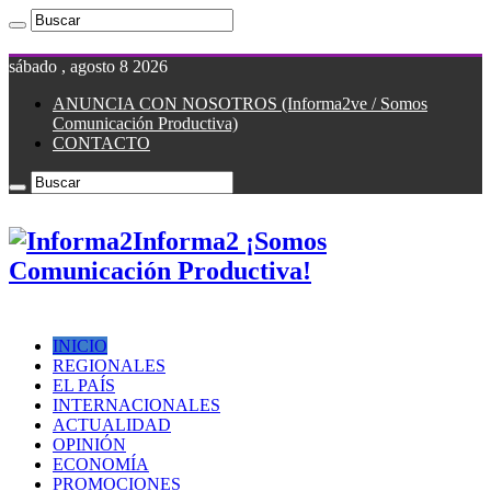
sábado , agosto 8 2026
ANUNCIA CON NOSOTROS (Informa2ve / Somos
Comunicación Productiva)
CONTACTO
Informa2 ¡Somos
Comunicación Productiva!
INICIO
REGIONALES
EL PAÍS
INTERNACIONALES
ACTUALIDAD
OPINIÓN
ECONOMÍA
PROMOCIONES