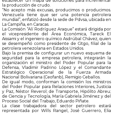
establecer un mapa de soluciones para incrementar
la producción de crudo.
“No acepto más excusas, producimos o producimos.
Venezuela tiene que ser una potencia petrolera
mundial”, enfatizó desde la sede de Pdvsa, ubicada en
La Campiña, en Caracas.
La Comisión “Alí Rodríguez Araque” estará dirigida por
el vicepresidente del Área Económica, Tareck El
Aissami y el ingeniero químico Asdrúbal Chávez, quien
se desempeñó como presidente de Citgo, filial de la
petrolera venezolana en Estados Unidos.
Bajo la premisa de configurar un nuevo esquema de
seguridad para la empresa petrolera, integrarán la
organización el ministro del Poder Popular para la
Defensa, Vladimir Padrino López y el Comandante
Estratégico Operacional de la Fuerza Armada
Nacional Bolivariana (Ceofanb), Remigio Ceballos.
De igual modo, conforman la comisión los ministros
del Poder Popular para Relaciones Interiores, Justicia
y Paz, Néstor Reverol; de Transporte, Hipólito Abreu;
de Ciencia y Tecnología, María Gabriela Jiménez y del
Proceso Social del Trabajo, Eduardo Piñate.
La clase trabajadora del sector petrolero estará
representada por Wills Rangel, José Guerrero, Elia