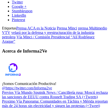
Twitter
Google +
Stumbleupon
LinkedIn
Pinterest
Etiquetas
Prensa ACA es la Noticia
Prensa Minci
prensa Multimedio
VTV
velará por la defensa y reestructuración de la industria
petrolera
Vía Minci / Comisión Presidencial “Alí Rodríguez
Araque”
Acerca de Informa2Ve
¡Somos Comunicación Productiva!
@https://twitter.com/Informa2ve
Previos
Vía Mundo Sputnik News / Cancillería rusa: Moscú rechaza
las sanciones de EEUU contra Rosneft Trading SA (+Tweets)
Proximo
Vía Panorama: Comunidades en Táchira y Mérida reportan
más de 24 horas sin electricidad y siguen las protestas (+Tweet)