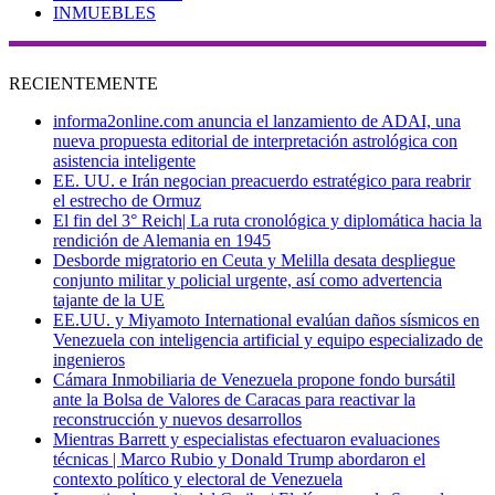
INMUEBLES
RECIENTEMENTE
informa2online.com anuncia el lanzamiento de ADAI, una
nueva propuesta editorial de interpretación astrológica con
asistencia inteligente
EE. UU. e Irán negocian preacuerdo estratégico para reabrir
el estrecho de Ormuz
El fin del 3° Reich| La ruta cronológica y diplomática hacia la
rendición de Alemania en 1945
Desborde migratorio en Ceuta y Melilla desata despliegue
conjunto militar y policial urgente, así como advertencia
tajante de la UE
EE.UU. y Miyamoto International evalúan daños sísmicos en
Venezuela con inteligencia artificial y equipo especializado de
ingenieros
Cámara Inmobiliaria de Venezuela propone fondo bursátil
ante la Bolsa de Valores de Caracas para reactivar la
reconstrucción y nuevos desarrollos
Mientras Barrett y especialistas efectuaron evaluaciones
técnicas | Marco Rubio y Donald Trump abordaron el
contexto político y electoral de Venezuela