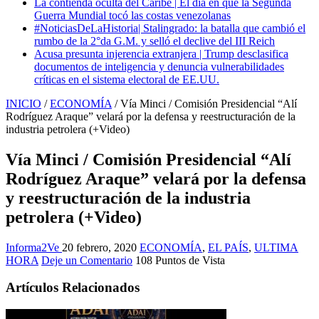
La contienda oculta del Caribe | El día en que la Segunda
Guerra Mundial tocó las costas venezolanas
#NoticiasDeLaHistoria| Stalingrado: la batalla que cambió el
rumbo de la 2°da G.M. y selló el declive del III Reich
Acusa presunta injerencia extranjera | Trump desclasifica
documentos de inteligencia y denuncia vulnerabilidades
críticas en el sistema electoral de EE.UU.
INICIO
/
ECONOMÍA
/
Vía Minci / Comisión Presidencial “Alí
Rodríguez Araque” velará por la defensa y reestructuración de la
industria petrolera (+Video)
Vía Minci / Comisión Presidencial “Alí
Rodríguez Araque” velará por la defensa
y reestructuración de la industria
petrolera (+Video)
Informa2Ve
20 febrero, 2020
ECONOMÍA
,
EL PAÍS
,
ULTIMA
HORA
Deje un Comentario
108 Puntos de Vista
Artículos Relacionados