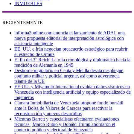
INMUEBLES
RECIENTEMENTE
informa2online.com anuncia el lanzamiento de ADAI, una
nueva propuesta editorial de interpretación astrológica con
asistencia inteligente
EE. UU. e Irán negocian preacuerdo estratégico para reabrir
el estrecho de Ormuz
El fin del 3° Reich| La ruta cronológica y diplomática hacia la
rendición de Alemania en 1945
Desborde migratorio en Ceuta y Melilla desata despliegue
conjunto militar y policial urgente, así como advertencia
tajante de la UE
EE.UU. y Miyamoto International evalúan daños sísmicos en
Venezuela con inteligencia artificial y equipo especializado de
ingenieros
Cámara Inmobiliaria de Venezuela propone fondo bursátil
ante la Bolsa de Valores de Caracas para reactivar la
reconstrucción y nuevos desarrollos
Mientras Barrett y especialistas efectuaron evaluaciones
técnicas | Marco Rubio y Donald Trump abordaron el
contexto político y electoral de Venezuela