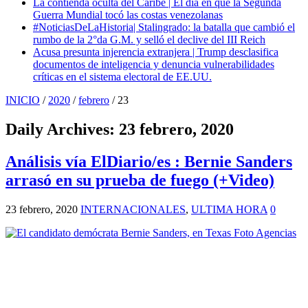
La contienda oculta del Caribe | El día en que la Segunda
Guerra Mundial tocó las costas venezolanas
#NoticiasDeLaHistoria| Stalingrado: la batalla que cambió el
rumbo de la 2°da G.M. y selló el declive del III Reich
Acusa presunta injerencia extranjera | Trump desclasifica
documentos de inteligencia y denuncia vulnerabilidades
críticas en el sistema electoral de EE.UU.
INICIO
/
2020
/
febrero
/
23
Daily Archives:
23 febrero, 2020
Análisis vía ElDiario/es : Bernie Sanders
arrasó en su prueba de fuego (+Video)
23 febrero, 2020
INTERNACIONALES
,
ULTIMA HORA
0