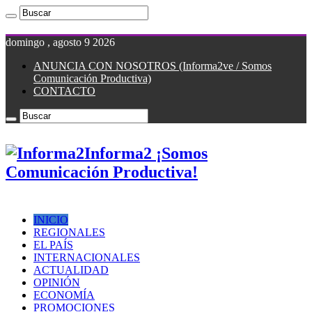
domingo , agosto 9 2026
ANUNCIA CON NOSOTROS (Informa2ve / Somos
Comunicación Productiva)
CONTACTO
Informa2 ¡Somos
Comunicación Productiva!
INICIO
REGIONALES
EL PAÍS
INTERNACIONALES
ACTUALIDAD
OPINIÓN
ECONOMÍA
PROMOCIONES