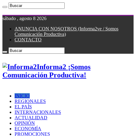
sábado , agosto 8 2026
ANUNCIA CON NOSOTROS (Informa2ve / Somos
Comunicación Productiva)
CONTACTO
Informa2 ¡Somos
Comunicación Productiva!
INICIO
REGIONALES
EL PAÍS
INTERNACIONALES
ACTUALIDAD
OPINIÓN
ECONOMÍA
PROMOCIONES