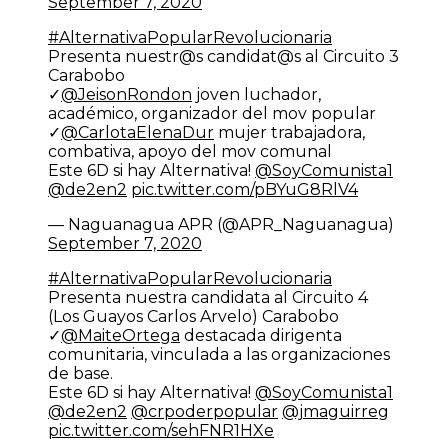
September 7, 2020
#AlternativaPopularRevolucionaria
Presenta nuestr@s candidat@s al Circuito 3
Carabobo
✓
@JeisonRondon
joven luchador,
académico, organizador del mov popular
✓
@CarlotaElenaDur
mujer trabajadora,
combativa, apoyo del mov comunal
Este 6D si hay Alternativa!
@SoyComunista1
@de2en2
pic.twitter.com/pBYuG8RlV4
— Naguanagua APR (@APR_Naguanagua)
September 7, 2020
#AlternativaPopularRevolucionaria
Presenta nuestra candidata al Circuito 4
(Los Guayos Carlos Arvelo) Carabobo
✓
@MaiteOrtega
destacada dirigenta
comunitaria, vinculada a las organizaciones
de base.
Este 6D si hay Alternativa!
@SoyComunista1
@de2en2
@crpoderpopular
@jmaguirreg
pic.twitter.com/sehFNR1HXe