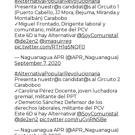
#AlternativaPopularRevolucionaria
Presenta nuestr@s candidat@s al Circuito 1
(Puerto Cabello, JJ Mora, Bejuma, Miranda y
Montalbán) Carabobo
✓Miguel Frontado, Dirigente laboral y
comunitario, militante del PCV
Este 6D si hay Alternativa!
@SoyComunista1
@de2en2
@jmaguirreg
pic.twitter.com/RTH1q5NQF0
— Naguanagua APR (@APR_Naguanagua)
September 7, 2020
#AlternativaPopularRevolucionaria
Presenta nuestr@s candidat@s al Circuito 2
Caraboboo
✓Carolina Pérez Docente, joven luchadora
gremial, militante del PPT
✓Demetrio Sánchez Defensor de los
derechos laborales, militante del PCV
Este 6D si hay Alternativa!
@SoyComunista1
@de2en2
pic.twitter.com/ruCvjRNSBe
— Naguanagua APR (@APR_Naguanagua)