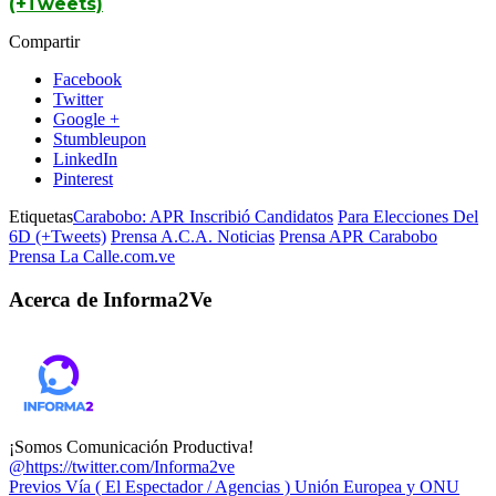
(+Tweets)
Compartir
Facebook
Twitter
Google +
Stumbleupon
LinkedIn
Pinterest
Etiquetas
Carabobo: APR Inscribió Candidatos
Para Elecciones Del
6D (+Tweets)
Prensa A.C.A. Noticias
Prensa APR Carabobo
Prensa La Calle.com.ve
Acerca de Informa2Ve
¡Somos Comunicación Productiva!
@https://twitter.com/Informa2ve
Previos
Vía ( El Espectador / Agencias ) Unión Europea y ONU