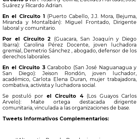
Suárez y Ricardo Adrian.
En el
Circuito 1
(Puerto Cabello, J.J. Mora, Bejuma,
Miranda y Montalbán): Miguel Frontado, Dirigente
laboral y comunitario.
Por el
Circuito 2
(Guacara, San Joaquín y Diego
Ibarra):
Carolina Pérez Docente, joven luchadora
gremial, Demetrio Sánchez ,
abogado, d
efensor de los
derechos laborales.
En el
Circuito 3
Carabobo
(San José Naguanagua y
San Diego)
: Jeison
Rondón
, joven luchador,
académico, Carlota Elena Dur
an,
mujer trabajadora,
combativa,
activista y luchadora social.
Se postuló por
el Circuito 4
(Los Guayos Carlos
Arvelo): Maite ortega destacada dirigente
comunitaria, vinculada a las organizaciones de base.
Tweets Informativos Complementarios: