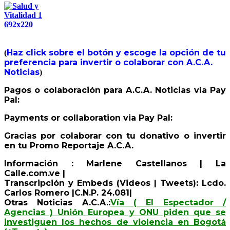
Haz click sobre el botón y escoge la opción de tu
(
preferencia para invertir o colaborar con A.C.A.
Noticias
)
Pagos o colaboración para A.C.A. Noticias vía Pay
Pal:
Payments or collaboration via Pay Pal:
Gracias por colaborar con tu donativo o invertir
en tu Promo Reportaje A.C.A.
Información : Marlene Castellanos | La
Calle.com.ve |
Transcripción y Embeds (Videos | Tweets): Lcdo.
Carlos Romero |C.N.P. 24.081|
Otras Noticias A.C.A.:
Vía ( El Espectador /
Agencias ) Unión Europea y ONU piden que se
investiguen los hechos de violencia en Bogotá