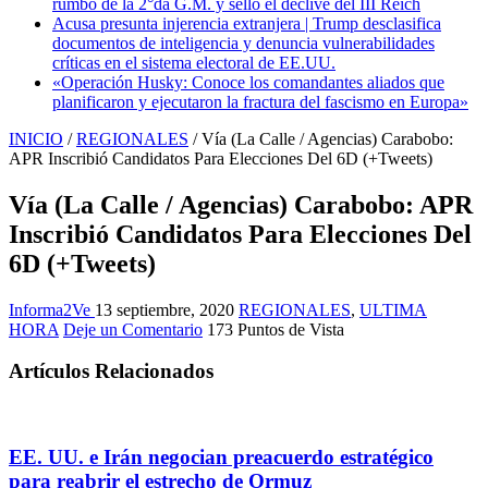
rumbo de la 2°da G.M. y selló el declive del III Reich
Acusa presunta injerencia extranjera | Trump desclasifica
documentos de inteligencia y denuncia vulnerabilidades
críticas en el sistema electoral de EE.UU.
«Operación Husky: Conoce los comandantes aliados que
planificaron y ejecutaron la fractura del fascismo en Europa»
INICIO
/
REGIONALES
/
Vía (La Calle / Agencias) Carabobo:
APR Inscribió Candidatos Para Elecciones Del 6D (+Tweets)
Vía (La Calle / Agencias) Carabobo: APR
Inscribió Candidatos Para Elecciones Del
6D (+Tweets)
Informa2Ve
13 septiembre, 2020
REGIONALES
,
ULTIMA
HORA
Deje un Comentario
173 Puntos de Vista
Artículos Relacionados
EE. UU. e Irán negocian preacuerdo estratégico
para reabrir el estrecho de Ormuz