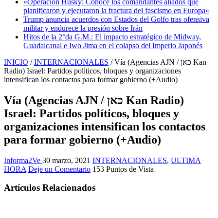
«Operación Husky: Conoce los comandantes aliados que
planificaron y ejecutaron la fractura del fascismo en Europa»
Trump anuncia acuerdos con Estados del Golfo tras ofensiva
militar y endurece la presión sobre Irán
Hitos de la 2°da G.M.: El impacto estratégico de Midway,
Guadalcanal e Iwo Jima en el colapso del Imperio Japonés
INICIO
/
INTERNACIONALES
/
Vía (Agencias AJN / כאן Kan
Radio) Israel: Partidos políticos, bloques y organizaciones
intensifican los contactos para formar gobierno (+Audio)
Vía (Agencias AJN / כאן Kan Radio)
Israel: Partidos políticos, bloques y
organizaciones intensifican los contactos
para formar gobierno (+Audio)
Informa2Ve
30 marzo, 2021
INTERNACIONALES
,
ULTIMA
HORA
Deje un Comentario
153 Puntos de Vista
Artículos Relacionados