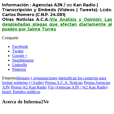
Información : Agencias AJN / כאן Kan Radio |
Transcripción y Embeds (Videos | Tweets): Lcdo.
Carlos Romero |C.N.P. 24.081|
Otras Noticias A.C.A.:
Vía Análisis y Opinión: Las
despiadadas plagas que afectan diariamente al
pueblo por Jaime Torres
Compartir
Facebook
Twitter
Google +
Stumbleupon
LinkedIn
Pinterest
Etiquetas
bloques y organizaciones
intensifican los contactos para
formar gobierno (+Audio)
Prensa A.C.A. Noticias
Prensa Agencias
AJN
Prensa כאן Kan Radio
Vía (Agencias AJN / כאן Kan Radio)
Israel: Partidos políticos
Acerca de Informa2Ve