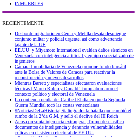
INMUEBLES
RECIENTEMENTE
Desborde migratorio en Ceuta y Melilla desata despliegue
conjunto militar y policial urgente, así como advertencia
tajante de la UE
EE.UU. y Miyamoto International evalúan daños sísmicos en
Venezuela con inteligencia artificial y equipo especializado de
ingenieros
Cámara Inmobiliaria de Venezuela propone fondo bursátil
ante la Bolsa de Valores de Caracas para reactivar la
reconstrucción y nuevos desarrollos
Mientras Barrett y especialistas efectuaron evaluaciones
técnicas | Marco Rubio y Donald Trump abordaron el
contexto político y electoral de Venezuela
La contienda oculta del Caribe | El día en que la Segunda
Guerra Mundial tocó las costas venezolanas
#NoticiasDeLaHistoria| Stalingrado: la batalla que cambió el
rumbo de la 2°da G.M. y selló el declive del III Reich
Acusa presunta injerencia extranjera | Trump desclasifica
documentos de inteligencia y denuncia vulnerabilidades
críticas en el sistema electoral de EE.UU.