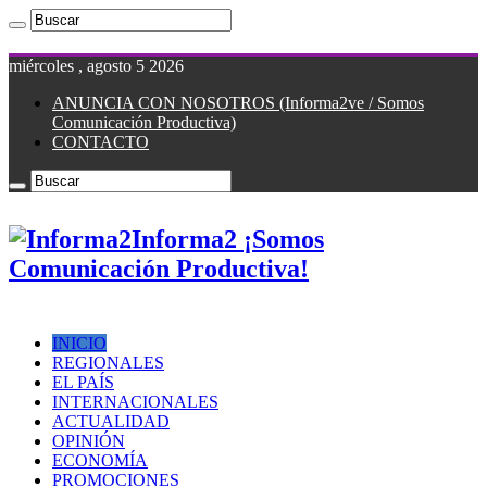
miércoles , agosto 5 2026
ANUNCIA CON NOSOTROS (Informa2ve / Somos
Comunicación Productiva)
CONTACTO
Informa2 ¡Somos
Comunicación Productiva!
INICIO
REGIONALES
EL PAÍS
INTERNACIONALES
ACTUALIDAD
OPINIÓN
ECONOMÍA
PROMOCIONES