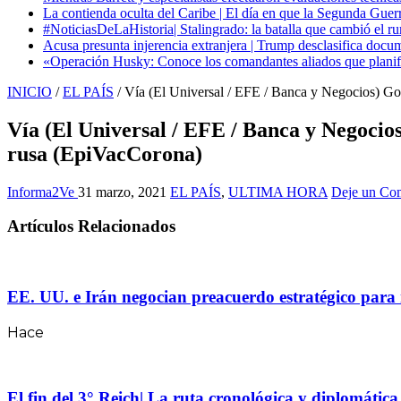
La contienda oculta del Caribe | El día en que la Segunda Guer
#NoticiasDeLaHistoria| Stalingrado: la batalla que cambió el ru
Acusa presunta injerencia extranjera | Trump desclasifica docum
«Operación Husky: Conoce los comandantes aliados que planific
INICIO
/
EL PAÍS
/
Vía (El Universal / EFE / Banca y Negocios) Go
Vía (El Universal / EFE / Banca y Negocio
rusa (EpiVacCorona)
Informa2Ve
31 marzo, 2021
EL PAÍS
,
ULTIMA HORA
Deje un Co
Artículos Relacionados
EE. UU. e Irán negocian preacuerdo estratégico para 
Hace
El fin del 3° Reich| La ruta cronológica y diplomátic