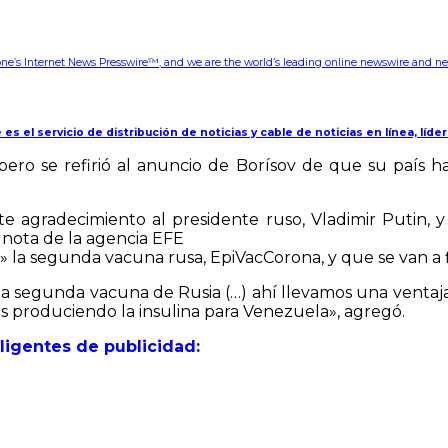
one’s Internet News Presswire™, and we are the world’s leading online newswire and new
 es el servicio de distribución de noticias y cable de noticias en línea, líde
pero se refirió al anuncio de Borísov de que su país h
ste agradecimiento al presidente ruso, Vladimir Putin, 
nota de la agencia EFE
os» la segunda vacuna rusa, EpiVacCorona, y que se van a 
a segunda vacuna de Rusia (…) ahí llevamos una ventaj
os produciendo la insulina para Venezuela», agregó.
eligentes de publicidad: