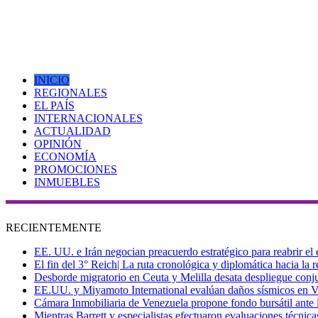
INICIO
REGIONALES
EL PAÍS
INTERNACIONALES
ACTUALIDAD
OPINIÓN
ECONOMÍA
PROMOCIONES
INMUEBLES
RECIENTEMENTE
EE. UU. e Irán negocian preacuerdo estratégico para reabrir el
El fin del 3° Reich| La ruta cronológica y diplomática hacia la
Desborde migratorio en Ceuta y Melilla desata despliegue conjun
EE.UU. y Miyamoto International evalúan daños sísmicos en Vene
Cámara Inmobiliaria de Venezuela propone fondo bursátil ante l
Mientras Barrett y especialistas efectuaron evaluaciones técni