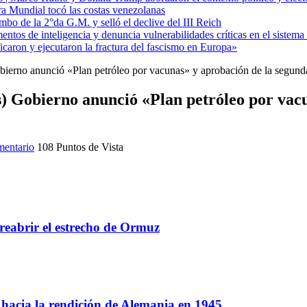
ra Mundial tocó las costas venezolanas
mbo de la 2°da G.M. y selló el declive del III Reich
entos de inteligencia y denuncia vulnerabilidades críticas en el sistem
aron y ejecutaron la fractura del fascismo en Europa»
bierno anunció «Plan petróleo por vacunas» y aprobación de la segun
s) Gobierno anunció «Plan petróleo por vac
mentario
108 Puntos de Vista
reabrir el estrecho de Ormuz
a hacia la rendición de Alemania en 1945