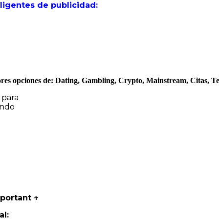
eligentes de publicidad:
ejores opciones de: Dating, Gambling, Crypto, Mainstream, Citas, T
 para
ando
mportant ↑
al: