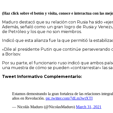
(Haz click sobre el botón y visita, conoce e interactua con las m
Maduro destacó que su relación con Rusia ha sido «ej
Además, señaló como un gran logro de Rusia y Venezue
de Petróleo y los que no son miembros.
Indicó que esta alianza fue la que permitió la estabil
«Dile al presidente Putin que continúe perseverando 
a Borísov.
Por su parte, el funcionario ruso indicó que ambos pa
una muestra de cómo se pueden «contrarrestar» las s
Tweet Informativo Complementario:
Estamos demostrando la gran fortaleza de las relaciones integra
años en Revolución.
pic.twitter.com/7dLm3wtXTI
— Nicolás Maduro (@NicolasMaduro)
March 31, 2021