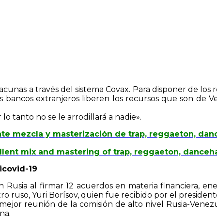
 vacunas a través del sistema Covax. Para disponer de los 
os bancos extranjeros liberen los recursos que son de Ve
o tanto no se le arrodillará a nadie».
te mezcla y masterización de trap, reggaeton, danc
ent mix and mastering of trap, reggaeton, dancehall
icovid-19
usia al firmar 12 acuerdos en materia financiera, energé
tro ruso, Yuri Borísov, quien fue recibido por el presiden
 mejor reunión de la comisión de alto nivel Rusia-Venez
na.