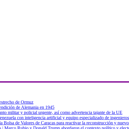
 estrecho de Ormuz
 rendición de Alemania en 1945
to militar y policial urgente, así como advertencia tajante de la UE
zuela con inteligencia artificial y equipo especializado de ingenieros
a Bolsa de Valores de Caracas para reactivar la reconstrucción y nuevo
cas | Marco Rubio y Donald Trump abordaron el contexto político y elec